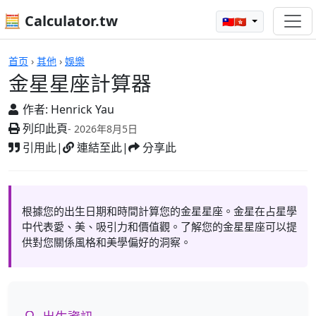
🧮 Calculator.tw
🇹🇼🇭🇰
計算機
首页
›
其他
›
娛樂
金星星座計算器
作者:
Henrick Yau
列印此頁
- 2026年8月5日
引用此
|
連結至此
|
分享此
根據您的出生日期和時間計算您的金星星座。金星在占星學
中代表愛、美、吸引力和價值觀。了解您的金星星座可以提
供對您關係風格和美學偏好的洞察。