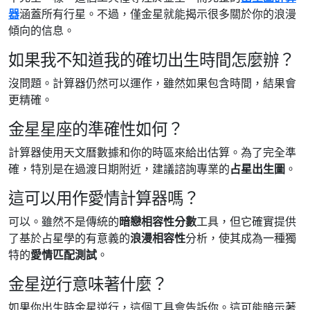
器
涵蓋所有行星。不過，僅金星就能揭示很多關於你的浪漫
傾向的信息。
如果我不知道我的確切出生時間怎麼辦？
沒問題。計算器仍然可以運作，雖然如果包含時間，結果會
更精確。
金星星座的準確性如何？
計算器使用天文曆數據和你的時區來給出估算。為了完全準
確，特別是在過渡日期附近，建議諮詢專業的
占星出生圖
。
這可以用作愛情計算器嗎？
可以。雖然不是傳統的
暗戀相容性分數
工具，但它確實提供
了基於占星學的有意義的
浪漫相容性
分析，使其成為一種獨
特的
愛情匹配測試
。
金星逆行意味著什麼？
如果你出生時金星逆行，這個工具會告訴你。這可能暗示著