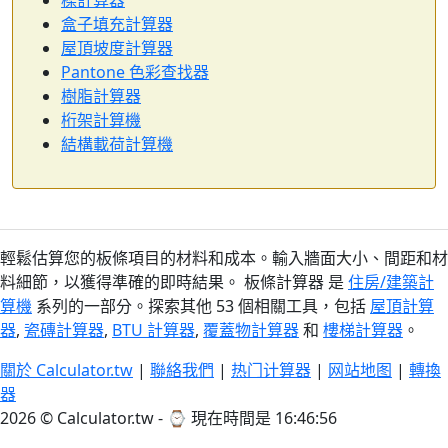
樑計算器
盒子填充計算器
屋頂坡度計算器
Pantone 色彩查找器
樹脂計算器
桁架計算機
結構載荷計算機
輕鬆估算您的板條項目的材料和成本。輸入牆面大小、間距和材
料細節，以獲得準確的即時結果。 板條計算器 是
住房/建築計
算機
系列的一部分。探索其他 53 個相關工具，包括
屋頂計算
器
,
瓷磚計算器
,
BTU 計算器
,
覆蓋物計算器
和
樓梯計算器
。
關於 Calculator.tw
|
聯絡我們
|
热门计算器
|
网站地图
|
轉換
器
2026 © Calculator.tw - ⌚
現在時間是 16:46:57