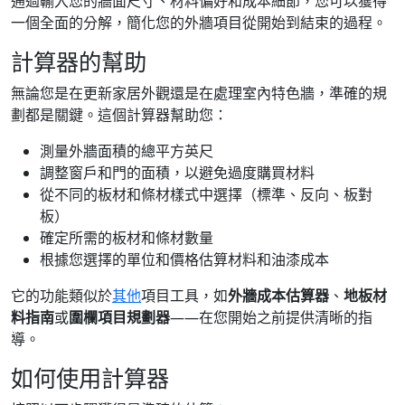
通過輸入您的牆面尺寸、材料偏好和成本細節，您可以獲得
一個全面的分解，簡化您的外牆項目從開始到結束的過程。
計算器的幫助
無論您是在更新家居外觀還是在處理室內特色牆，準確的規
劃都是關鍵。這個計算器幫助您：
測量外牆面積的總平方英尺
調整窗戶和門的面積，以避免過度購買材料
從不同的板材和條材樣式中選擇（標準、反向、板對
板）
確定所需的板材和條材數量
根據您選擇的單位和價格估算材料和油漆成本
它的功能類似於
其他
項目工具，如
外牆成本估算器
、
地板材
料指南
或
圍欄項目規劃器
——在您開始之前提供清晰的指
導。
如何使用計算器