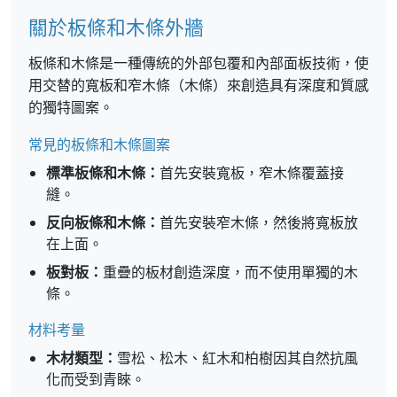
關於板條和木條外牆
板條和木條是一種傳統的外部包覆和內部面板技術，使
用交替的寬板和窄木條（木條）來創造具有深度和質感
的獨特圖案。
常見的板條和木條圖案
標準板條和木條：
首先安裝寬板，窄木條覆蓋接
縫。
反向板條和木條：
首先安裝窄木條，然後將寬板放
在上面。
板對板：
重疊的板材創造深度，而不使用單獨的木
條。
材料考量
木材類型：
雪松、松木、紅木和柏樹因其自然抗風
化而受到青睞。