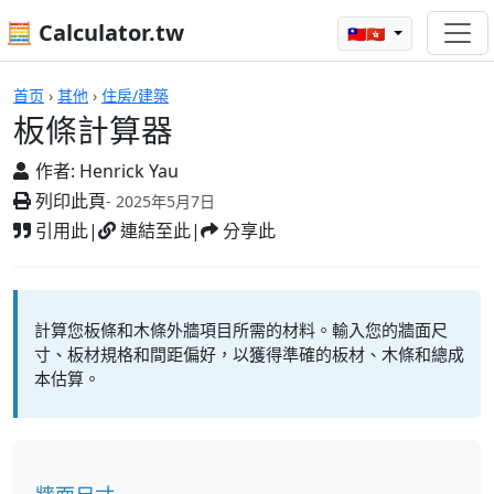
🧮 Calculator.tw
🇹🇼🇭🇰
計算機
首页
›
其他
›
住房/建築
板條計算器
作者:
Henrick Yau
列印此頁
- 2025年5月7日
引用此
|
連結至此
|
分享此
計算您板條和木條外牆項目所需的材料。輸入您的牆面尺
寸、板材規格和間距偏好，以獲得準確的板材、木條和總成
本估算。