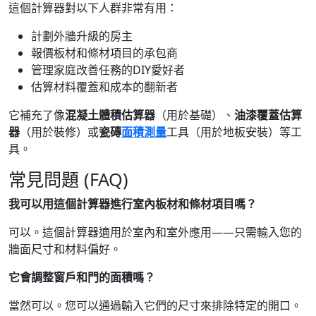
這個計算器對以下人群非常有用：
計劃外牆升級的房主
報價板材和條材項目的承包商
管理家庭改善任務的DIY愛好者
估算材料覆蓋和成本的翻新者
它補充了像
混凝土體積估算器
（用於基礎）、
油漆覆蓋估算
器
（用於裝修）或
瓷磚
面積測量
工具（用於地板安裝）等工
具。
常見問題 (FAQ)
我可以用這個計算器進行室內板材和條材項目嗎？
可以。這個計算器適用於室內和室外應用——只需輸入您的
牆面尺寸和材料偏好。
它會調整窗戶和門的面積嗎？
當然可以。您可以通過輸入它們的尺寸來排除特定的開口。