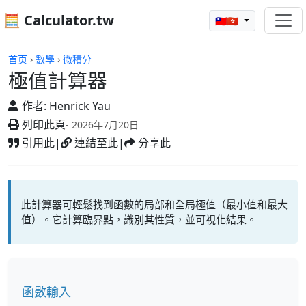
🧮 Calculator.tw
🇹🇼🇭🇰
極值計算器
首页
›
數學
›
微積分
極值計算器
作者:
Henrick Yau
列印此頁
- 2026年7月20日
引用此
|
連結至此
|
分享此
此計算器可輕鬆找到函數的局部和全局極值（最小值和最大
值）。它計算臨界點，識別其性質，並可視化結果。
函數輸入