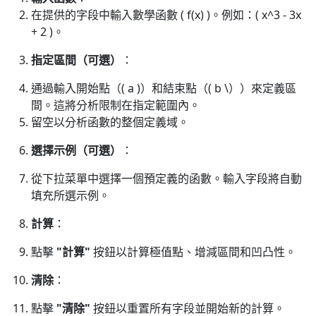
在提供的字段中輸入數學函數 ( f(x) )。例如：( x^3 - 3x
+ 2 )。
指定區間（可選）
：
通過輸入開始點（( a )）和結束點（( b \））來定義區
間。這將分析限制在指定範圍內。
留空以分析函數的整個定義域。
選擇示例（可選）
：
從下拉菜單中選擇一個預定義的函數。輸入字段將自動
填充所選示例。
計算
：
點擊
"計算"
按鈕以計算極值點、增減區間和凹凸性。
清除
：
點擊
"清除"
按鈕以重置所有字段並開始新的計算。