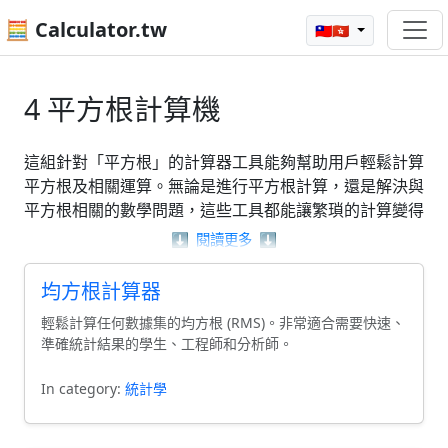
🧮 Calculator.tw
🇹🇼🇭🇰
4 平方根計算機
這組針對「平方根」的計算器工具能夠幫助用戶輕鬆計算
平方根及相關運算。無論是進行平方根計算，還是解決與
平方根相關的數學問題，這些工具都能讓繁瑣的計算變得
簡單明瞭。用戶可以使用平方根計算器來快速獲得結果，
⬇️
閱讀更多
⬇️
或是透過根均方計算器深入了解數據的特性。這些實用的
計算器設計，旨在協助使用者更好地掌握平方根的運算與
均方根計算器
應用。
輕鬆計算任何數據集的均方根 (RMS)。非常適合需要快速、
準確統計結果的學生、工程師和分析師。
In category:
統計學