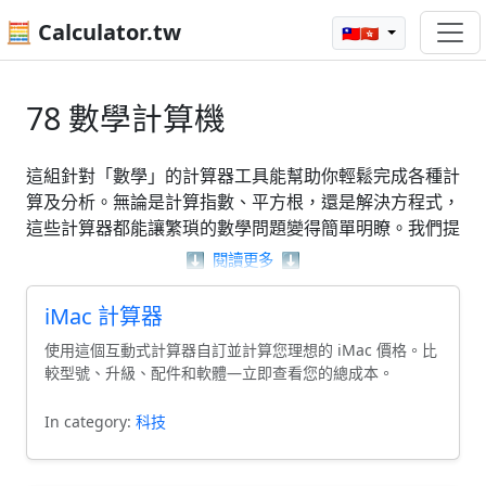
🧮 Calculator.tw
🇹🇼🇭🇰
78 數學計算機
這組針對「數學」的計算器工具能幫助你輕鬆完成各種計
算及分析。無論是計算指數、平方根，還是解決方程式，
這些計算器都能讓繁瑣的數學問題變得簡單明瞭。我們提
供的工具包括科學計算器、最小公倍數計算器和導數計算
⬇️
閱讀更多
⬇️
器等，旨在提升你對數學概念的理解。透過這些實用的計
算器，無論是學習或工作，都能有效地解決相關的數學挑
iMac 計算器
戰。
使用這個互動式計算器自訂並計算您理想的 iMac 價格。比
較型號、升級、配件和軟體—立即查看您的總成本。
In category:
科技