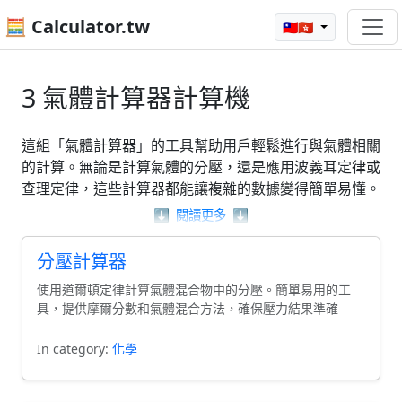
🧮 Calculator.tw
🇹🇼🇭🇰
3 氣體計算器計算機
這組「氣體計算器」的工具幫助用戶輕鬆進行與氣體相關
的計算。無論是計算氣體的分壓，還是應用波義耳定律或
查理定律，這些計算器都能讓複雜的數據變得簡單易懂。
用戶可以使用這些計算器來解決各種問題，例如計算特定
⬇️
閱讀更多
⬇️
條件下氣體的體積或壓力，從而提高對氣體行為的理解。
無論您是學生還是專業人士，這些「氣體計算器」都將成
分壓計算器
為您進行氣體計算的得力助手。
使用道爾頓定律計算氣體混合物中的分壓。簡單易用的工
具，提供摩爾分數和氣體混合方法，確保壓力結果準確
In category:
化學