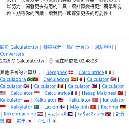
斷努力，開發更多有用的工具，讓計算變得更加簡單和有
趣。期待你的回饋，讓我們一起探索更多的可能性！
關於 Calculator.tw
|
聯絡我們
|
热门计算器
|
网站地图
|
Converters
2026 © Calculator.tw - ⌚
現在時間是 02:48:23
其他语言的计算器： |
Beregner
🇩🇰 |
Calcolatrice
🇮🇹 |
Calculadora
🇧🇷🇵🇹 |
Calculadora
🇪🇸🇲🇽 |
Calculator
🇬🇧 |
Calculator
🇬🇧 |
Calculator
🇷🇴 |
Calculator
🇵🇭 |
Calculator
🇺🇸 |
Calculator
🇸🇬 |
Calculatrice
🇫🇷 |
Hesap Makinesi
🇹🇷 |
Kalkulator
🇵🇱 |
Kalkulator
🇲🇾 |
Kalkulator
🇳🇴 |
Kalkulator
🇮🇩 |
Kalkylator
🇸🇪 |
Laskin
🇫🇮 |
Máy tính
🇻🇳 |
Rechner
🇩🇪
|
Rekenmachine
🇳🇱 |
آلة حاسبة
🇸🇦 |
เครื่องคิดเลข
🇹🇭 |
計算
機
🇭🇰 |
電卓
🇯🇵 |
계산기
🇰🇷