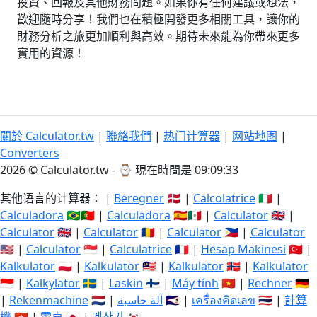
投資、回報及其他財務問題。如果你有任何建議或想法，
歡迎隨時分享！我們也在積極開發更多相關工具，讓你的
財務分析之旅更加順利與高效。期待未來能為你帶來更多
實用的資源！
關於 Calculator.tw
|
聯絡我們
|
热门计算器
|
网站地图
|
Converters
2026 © Calculator.tw - ⌚
現在時間是 09:09:33
其他语言的计算器： |
Beregner
🇩🇰 |
Calcolatrice
🇮🇹 |
Calculadora
🇧🇷🇵🇹 |
Calculadora
🇪🇸🇲🇽 |
Calculator
🇬🇧 |
Calculator
🇬🇧 |
Calculator
🇷🇴 |
Calculator
🇵🇭 |
Calculator
🇺🇸 |
Calculator
🇸🇬 |
Calculatrice
🇫🇷 |
Hesap Makinesi
🇹🇷 |
Kalkulator
🇵🇱 |
Kalkulator
🇲🇾 |
Kalkulator
🇳🇴 |
Kalkulator
🇮🇩 |
Kalkylator
🇸🇪 |
Laskin
🇫🇮 |
Máy tính
🇻🇳 |
Rechner
🇩🇪
|
Rekenmachine
🇳🇱 |
آلة حاسبة
🇸🇦 |
เครื่องคิดเลข
🇹🇭 |
計算