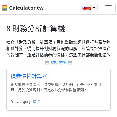
🧮 Calculator.tw
🇹🇼🇭🇰
8 財務分析計算機
這套「財務分析」計算器工具能幫助您輕鬆進行各種財務
相關計算，從而提升對財務狀況的理解。無論是計算投資
的報酬率，還是評估債券的價格，這些工具都能簡化您的
工作流程。您可以使用例如「收益率計算器」或「
淨資產
⬇️
閱讀更多
⬇️
計算器
」，這些功能強大的計算器將使得複雜的財務問題
變得更加直觀。透過這些「財務分析」工具，您將能夠更
債券價格計算器
有效地進行財務決策，助您達成理想的財務目標。
即時計算債券價格、收益率和付款計劃。這是一個智能工
具，用於投資規劃、固定收益分析和財務預測。
In category:
投資