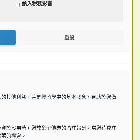
納入稅務影響
重設
棄的其他利益。這是經濟學中的基本概念，有助於您做
投資於股票時，您放棄了債券的潛在報酬。當您花費在
儲蓄的機會。