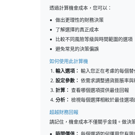
透過計算機會成本，您可以：
做出更理性的財務決策
了解選擇的真正成本
比較不同風險等級與時間範圍的選項
避免常見的決策偏誤
如何使用此計算機
輸入選項：
輸入您正在考慮的每個替
設定參數：
依需求調整通貨膨脹率與
計算：
查看哪個選項提供最佳回報
分析：
檢視每個選擇相較於最佳選項
超越財務回報
請記住，機會成本不僅關乎金錢。做決
時間價值：
每個選項如何運用您有限