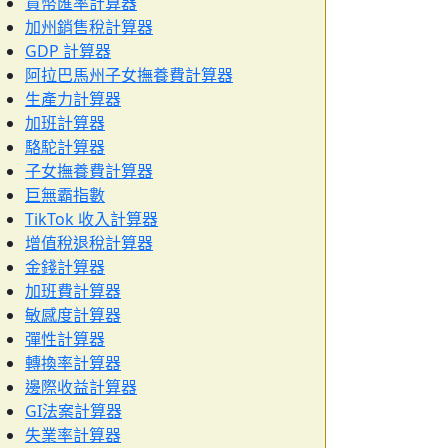
貨幣匯率計算器
加州銷售稅計算器
GDP 計算器
阿拉巴馬州子女撫養費計算器
生產力計算器
加班計算器
駱駝計算器
子女撫養費計算器
巨無霸指數
TikTok 收入計算器
增值稅退稅計算器
金錢計算器
加班費計算器
敏感度計算器
彈性計算器
轉換率計算器
邊際收益計算器
GI法案計算器
失業率計算器