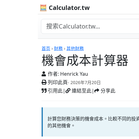
🧮 Calculator.tw
計算機
首页
›
財務
›
其他財務
機會成本計算器
作者:
Henrick Yau
列印此頁
- 2026年7月20日
引用此
|
連結至此
|
分享此
計算您財務決策的機會成本。比較不同的投
的其他機會。