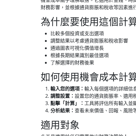
機會成本關乎理解取捨。它適用於金錢、時
財務影響，並根據通貨膨脹和稅收等因素進
為什麼要使用這個計
比較多個投資或支出選項
調整結果以考慮通貨膨脹和稅收影響
通過圖表可視化價值增長
根據長期結果識別最佳選項
了解選擇的財務後果
如何使用機會成本計
輸入您的選項：
輸入每個選項的詳細信
調整設置：
設置您的通貨膨脹率、適用
點擊「計算」：
工具將評估所有輸入並
分析結果：
查看未來價值、回報、風險
適用對象