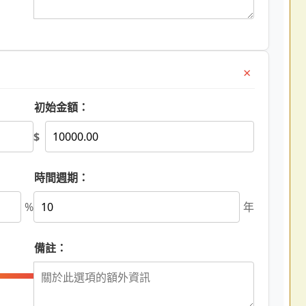
×
初始金額：
$
時間週期：
%
年
備註：