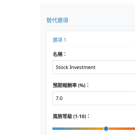
替代選項
選項 1
名稱：
預期報酬率 (%)：
風險等級 (1-10)：