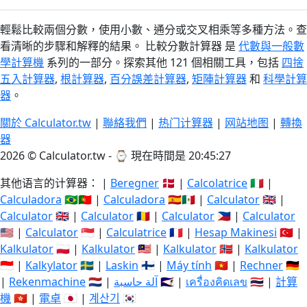
輕鬆比較兩個分數，使用小數、通分或交叉相乘等多種方法。查
看清晰的步驟和解釋的結果。 比較分數計算器 是
代數與一般數
學計算機
系列的一部分。探索其他 121 個相關工具，包括
四捨
五入計算器
,
根計算器
,
百分誤差計算器
,
矩陣計算器
和
科學計算
器
。
關於 Calculator.tw
|
聯絡我們
|
热门计算器
|
网站地图
|
轉換
器
2026 © Calculator.tw - ⌚
現在時間是 20:45:28
其他语言的计算器： |
Beregner
🇩🇰 |
Calcolatrice
🇮🇹 |
Calculadora
🇧🇷🇵🇹 |
Calculadora
🇪🇸🇲🇽 |
Calculator
🇬🇧 |
Calculator
🇬🇧 |
Calculator
🇷🇴 |
Calculator
🇵🇭 |
Calculator
🇺🇸 |
Calculator
🇸🇬 |
Calculatrice
🇫🇷 |
Hesap Makinesi
🇹🇷 |
Kalkulator
🇵🇱 |
Kalkulator
🇲🇾 |
Kalkulator
🇳🇴 |
Kalkulator
🇮🇩 |
Kalkylator
🇸🇪 |
Laskin
🇫🇮 |
Máy tính
🇻🇳 |
Rechner
🇩🇪
|
Rekenmachine
🇳🇱 |
آلة حاسبة
🇸🇦 |
เครื่องคิดเลข
🇹🇭 |
計算
機
🇭🇰 |
電卓
🇯🇵 |
계산기
🇰🇷