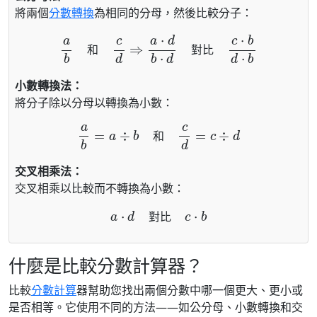
將兩個
分數轉換
為相同的分母，然後比較分子：
a
b
和
c
d
⇒
a
⋅
d
b
⋅
d
對比
c
⋅
b
d
⋅
b
和
對
比
小數轉換法：
將分子除以分母以轉換為小數：
a
b
=
a
÷
b
和
c
d
=
c
÷
d
和
交叉相乘法：
交叉相乘以比較而不轉換為小數：
a
⋅
d
對比
c
⋅
b
對
比
什麼是比較分數計算器？
比較
分數計算
器幫助您找出兩個分數中哪一個更大、更小或
是否相等。它使用不同的方法——如公分母、小數轉換和交