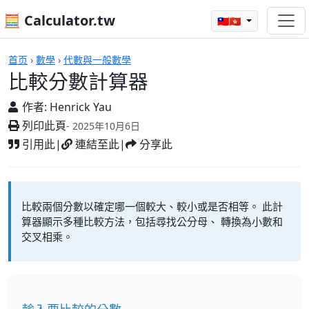
🧮 Calculator.tw
🇹🇼🇭🇰
計算機
首页
›
數學
›
代數與一般數學
比較分數計算器
作者:
Henrick Yau
列印此頁
- 2025年10月6日
引用此
|
連結至此
|
分享此
比較兩個分數以確定哪一個較大、較小或是否相等。 此計
算器顯示多種比較方法，包括尋找公分母、 轉換為小數和
交叉相乘。