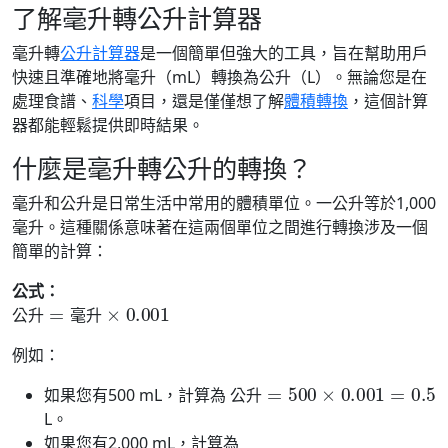
了解毫升轉公升計算器
毫升轉
公升計算器
是一個簡單但強大的工具，旨在幫助用戶
快速且準確地將毫升（mL）轉換為公升（L）。無論您是在
處理食譜、
科學
項目，還是僅僅想了解
體積轉換
，這個計算
器都能輕鬆提供即時結果。
什麼是毫升轉公升的轉換？
毫升和公升是日常生活中常用的體積單位。一公升等於1,000
毫升。這種關係意味著在這兩個單位之間進行轉換涉及一個
簡單的計算：
公式：
公
升
=
毫
升
×
0.001
公
升
毫
升
例如：
公
升
=
500
×
0.001
=
0.5
如果您有500 mL，計算為
公
升
L。
如果您有2,000 mL，計算為