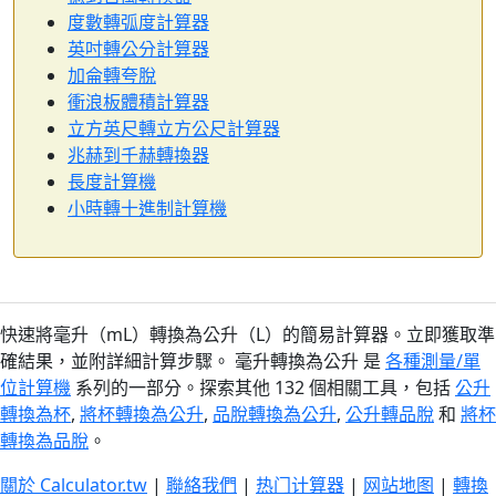
度數轉弧度計算器
英吋轉公分計算器
加侖轉夸脫
衝浪板體積計算器
立方英尺轉立方公尺計算器
兆赫到千赫轉換器
長度計算機
小時轉十進制計算機
快速將毫升（mL）轉換為公升（L）的簡易計算器。立即獲取準
確結果，並附詳細計算步驟。 毫升轉換為公升 是
各種測量/單
位計算機
系列的一部分。探索其他 132 個相關工具，包括
公升
轉換為杯
,
將杯轉換為公升
,
品脫轉換為公升
,
公升轉品脫
和
將杯
轉換為品脫
。
關於 Calculator.tw
|
聯絡我們
|
热门计算器
|
网站地图
|
轉換