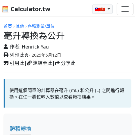
🧮 Calculator.tw
🇹🇼🇭🇰
計算機
首页
›
其他
›
各種測量/單位
毫升轉換為公升
作者:
Henrick Yau
列印此頁
- 2025年5月12日
引用此
|
連結至此
|
分享此
使用這個簡單的計算器在毫升 (mL) 和公升 (L) 之間進行轉
換。在任一欄位輸入數值以查看轉換結果。
體積轉換