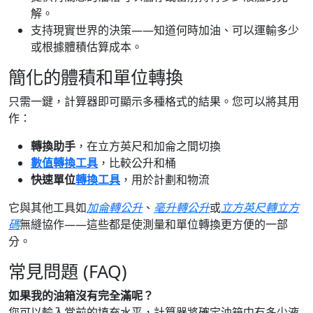
解。
支持現實世界的決策——知道何時加油、可以運輸多少
或根據體積估算成本。
簡化的體積和單位轉換
只需一鍵，計算器即可顯示多種格式的結果。您可以將其用
作：
轉換助手
，在立方英尺和加侖之間切換
數值轉換工具
，比較公升和桶
快速單位
轉換工具
，用於計劃和物流
它與其他工具如
加侖轉公升
、
毫升轉公升
或
立方英尺轉立方
碼
無縫協作——這些都是使測量和單位轉換更方便的一部
分。
常見問題 (FAQ)
如果我的油箱沒有完全滿呢？
您可以輸入當前的填充水平，計算器將確定油箱中有多少液