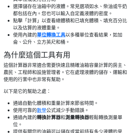
選擇儲存在油箱中的液體。常見選項如水、柴油或牛奶
都包括在內。您也可以輸入自定義液體的密度。
點擊「計算」以查看總體積和已填充體積、填充百分比
以及估算的液體重量。
使用內建的
單位轉換工具
以多種單位查看結果，如加
侖、公升、立方英尺和桶。
為什麼這個工具有用
這個計算器非常適合需要快速且精確油箱容量計算的房主、
農民、工程師和設施管理者。它在處理液體的儲存、運輸和
使用的行業中也非常有幫助。
以下是它的幫助之處：
通過自動化體積和重量計算來節省時間。
使用可靠的
數學
公式減少手動錯誤。
通過內建的
轉換計算器
和
測量轉換器
輕鬆轉換測量單
位。
提供有關您的油箱可以儲存或當前持有多少液體的見