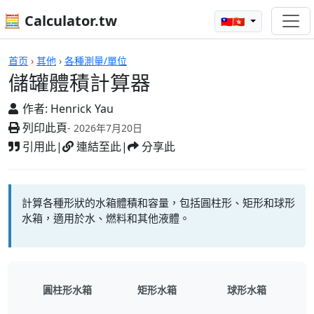
🧮 Calculator.tw
🇹🇼🇭🇰
計算機
首页
›
其他
›
各種測量/單位
儲罐體積計算器
作者:
Henrick Yau
列印此頁
- 2026年7月20日
引用此
|
連結至此
|
分享此
計算各種形狀的水箱體積和容量，包括圓柱形、矩形和球形
水箱，適用於水、燃料和其他液體。
圓柱形水箱
矩形水箱
球形水箱