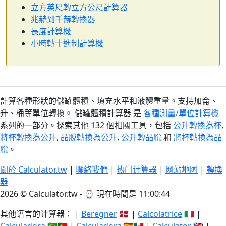
立方英尺轉立方公尺計算器
兆赫到千赫轉換器
長度計算機
小時轉十進制計算機
計算各種形狀的儲罐體積、填充水平和液體重量。支持加侖、
升、桶等單位轉換。 儲罐體積計算器 是
各種測量/單位計算機
系列的一部分。探索其他 132 個相關工具，包括
公升轉換為杯
,
將杯轉換為公升
,
品脫轉換為公升
,
公升轉品脫
和
將杯轉換為品
脫
。
關於 Calculator.tw
|
聯絡我們
|
热门计算器
|
网站地图
|
轉換
器
2026 © Calculator.tw - ⌚
現在時間是 11:00:45
其他语言的计算器： |
Beregner
🇩🇰 |
Calcolatrice
🇮🇹 |