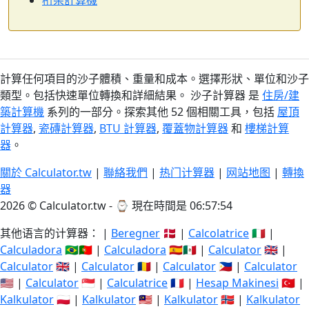
桁架計算機
計算任何項目的沙子體積、重量和成本。選擇形狀、單位和沙子
類型。包括快速單位轉換和詳細結果。 沙子計算器 是
住房/建
築計算機
系列的一部分。探索其他 52 個相關工具，包括
屋頂
計算器
,
瓷磚計算器
,
BTU 計算器
,
覆蓋物計算器
和
樓梯計算
器
。
關於 Calculator.tw
|
聯絡我們
|
热门计算器
|
网站地图
|
轉換
器
2026 © Calculator.tw - ⌚
現在時間是 06:57:54
其他语言的计算器： |
Beregner
🇩🇰 |
Calcolatrice
🇮🇹 |
Calculadora
🇧🇷🇵🇹 |
Calculadora
🇪🇸🇲🇽 |
Calculator
🇬🇧 |
Calculator
🇬🇧 |
Calculator
🇷🇴 |
Calculator
🇵🇭 |
Calculator
🇺🇸 |
Calculator
🇸🇬 |
Calculatrice
🇫🇷 |
Hesap Makinesi
🇹🇷 |
Kalkulator
🇵🇱 |
Kalkulator
🇲🇾 |
Kalkulator
🇳🇴 |
Kalkulator