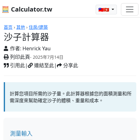
🧮 Calculator.tw
🇹🇼🇭🇰
計算機
首页
›
其他
›
住房/建築
沙子計算器
作者:
Henrick Yau
列印此頁
- 2025年7月14日
引用此
|
連結至此
|
分享此
計算您項目所需的沙子量。此計算器根據您的面積測量和所
需深度來幫助確定沙子的體積、重量和成本。
測量輸入