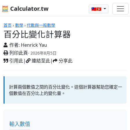
🧮 Calculator.tw
🇹🇼🇭🇰
計算機
首页
›
數學
›
代數與一般數學
百分比變化計算器
作者:
Henrick Yau
列印此頁
- 2026年8月5日
引用此
|
連結至此
|
分享此
計算兩個數值之間的百分比變化。這個計算器幫助您確定一
個數值在百分比上的變化量。
輸入數值