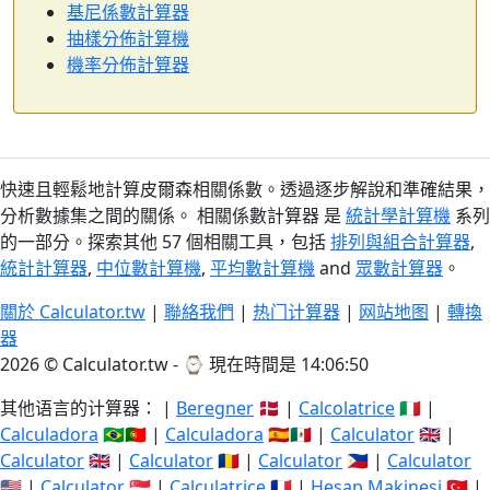
基尼係數計算器
抽樣分佈計算機
機率分佈計算器
快速且輕鬆地計算皮爾森相關係數。透過逐步解說和準確結果，
分析數據集之間的關係。 相關係數計算器 是
統計學計算機
系列
的一部分。探索其他 57 個相關工具，包括
排列與組合計算器
,
統計計算器
,
中位數計算機
,
平均數計算機
and
眾數計算器
。
關於 Calculator.tw
|
聯絡我們
|
热门计算器
|
网站地图
|
轉換
器
2026 © Calculator.tw - ⌚
現在時間是 14:06:50
其他语言的计算器： |
Beregner
🇩🇰 |
Calcolatrice
🇮🇹 |
Calculadora
🇧🇷🇵🇹 |
Calculadora
🇪🇸🇲🇽 |
Calculator
🇬🇧 |
Calculator
🇬🇧 |
Calculator
🇷🇴 |
Calculator
🇵🇭 |
Calculator
🇺🇸 |
Calculator
🇸🇬 |
Calculatrice
🇫🇷 |
Hesap Makinesi
🇹🇷 |