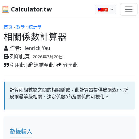
🧮 Calculator.tw
🇹🇼🇭🇰
相關係數計算器
首页
›
數學
›
統計學
相關係數計算器
作者:
Henrick Yau
列印此頁
- 2026年7月20日
引用此
|
連結至此
|
分享此
計算兩組數據之間的相關係數。此計算器提供皮爾森r、斯
皮爾曼等級相關、決定係數(r²)及關係的可視化。
數據輸入