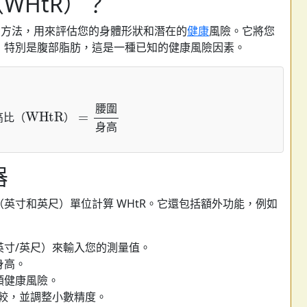
WHtR）？
的方法，用來評估您的身體形狀和潛在的
健康
風險。它將您
，特別是腹部脂肪，這是一種已知的健康風險因素。
比（WHtR）
=
腰圍
身高
腰
圍
高
比
（
）
身
高
器
英寸和英尺）單位計算 WHtR。它還包括額外功能，例如
英寸/英尺）來輸入您的測量值。
身高。
類健康風險。
比較，並調整小數精度。