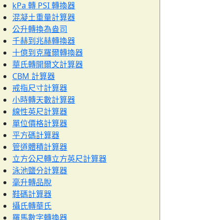
kPa 轉 PSI 轉換器
混凝土重量計算器
公升轉換為盎司
千赫到兆赫轉換器
十億到克羅爾轉換器
華氏轉開爾文計算器
CBM 計算器
戒指尺寸計算器
小時轉天數計算器
線性英尺計算器
單位價格計算器
平方碼計算器
管道體積計算器
立方公尺轉立方英尺計算器
泳池鹽分計算器
毫升轉品脫
鞋碼計算器
攝氏轉華氏
羅馬數字轉換器