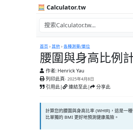
🧮 Calculator.tw
計算機
首页
›
其他
›
各種測量/單位
腰圍與身高比例
作者:
Henrick Yau
列印此頁
- 2025年4月8日
引用此
|
連結至此
|
分享此
計算您的腰圍與身高比率 (WHtR)，這是
比單獨的 BMI 更好地預測健康風險。