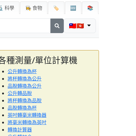
🔬 科學
👩‍🍳 食物
🏷️
🆕
📚
🇹🇼🇭🇰
各種測量/單位計算機
公升轉換為杯
將杯轉換為公升
品脫轉換為公升
公升轉品脫
將杯轉換為品脫
品脫轉換為杯
英吋轉毫米轉換器
將毫米轉換為英吋
轉換計算器