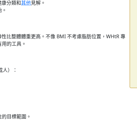
健康分類和
其他
見解。
始。
性比整體體重更高。不像 BMI 不考慮脂肪位置，WHtR 專
有用的工具。
成人）：
住的目標範圍。