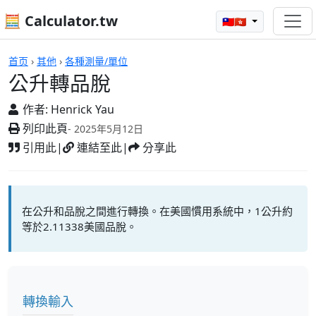
🧮 Calculator.tw
🇹🇼🇭🇰
計算機
首页
›
其他
›
各種測量/單位
公升轉品脫
作者:
Henrick Yau
列印此頁
- 2025年5月12日
引用此
|
連結至此
|
分享此
在公升和品脫之間進行轉換。在美國慣用系統中，1公升約
等於2.11338美國品脫。
轉換輸入