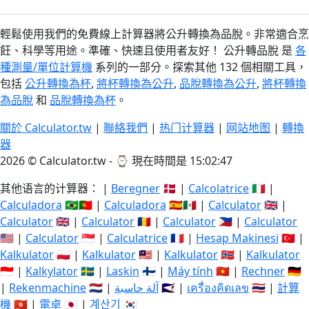
輕鬆使用我們的免費線上計算器將公升轉換為品脫。非常適合烹
飪、科學等用途。準確、快速且使用者友好！ 公升轉品脫 是
各
種測量/單位計算機
系列的一部分。探索其他 132 個相關工具，
包括
公升轉換為杯
,
將杯轉換為公升
,
品脫轉換為公升
,
將杯轉換
為品脫
和
品脫轉換為杯
。
關於 Calculator.tw
|
聯絡我們
|
热门计算器
|
网站地图
|
轉換
器
2026 © Calculator.tw - ⌚
現在時間是 15:02:48
其他语言的计算器： |
Beregner
🇩🇰 |
Calcolatrice
🇮🇹 |
Calculadora
🇧🇷🇵🇹 |
Calculadora
🇪🇸🇲🇽 |
Calculator
🇬🇧 |
Calculator
🇬🇧 |
Calculator
🇷🇴 |
Calculator
🇵🇭 |
Calculator
🇺🇸 |
Calculator
🇸🇬 |
Calculatrice
🇫🇷 |
Hesap Makinesi
🇹🇷 |
Kalkulator
🇵🇱 |
Kalkulator
🇲🇾 |
Kalkulator
🇳🇴 |
Kalkulator
🇮🇩 |
Kalkylator
🇸🇪 |
Laskin
🇫🇮 |
Máy tính
🇻🇳 |
Rechner
🇩🇪
|
Rekenmachine
🇳🇱 |
آلة حاسبة
🇸🇦 |
เครื่องคิดเลข
🇹🇭 |
計算
機
🇭🇰 |
電卓
🇯🇵 |
계산기
🇰🇷