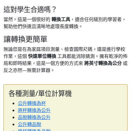
這對學生合適嗎？
當然。這是一個很好的
轉換工具
，適合任何級別的學習者，
幫助他們快速且清晰地處理長度轉換。
讓轉換更簡單
無論您是在為家庭項目測量、檢查國際尺碼，還是進行學校
作業，這個
快速單位轉換
工具都能消除猜測。擁有乾淨的佈
局和即時結果，這是一個方便的方式來
將英寸轉換為公分
或
反之亦然—無需計算器。
各種測量/單位計算機
公升轉換為杯
將杯轉換為公升
品脫轉換為公升
公升轉品脫