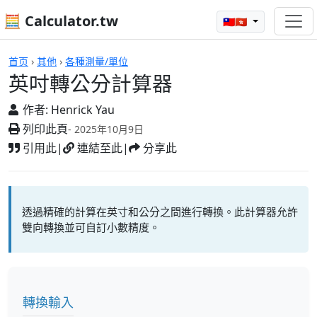
🧮 Calculator.tw
🇹🇼🇭🇰
計算機
首页
›
其他
›
各種測量/單位
英吋轉公分計算器
作者:
Henrick Yau
列印此頁
- 2025年10月9日
引用此
|
連結至此
|
分享此
透過精確的計算在英寸和公分之間進行轉換。此計算器允許
雙向轉換並可自訂小數精度。
轉換輸入