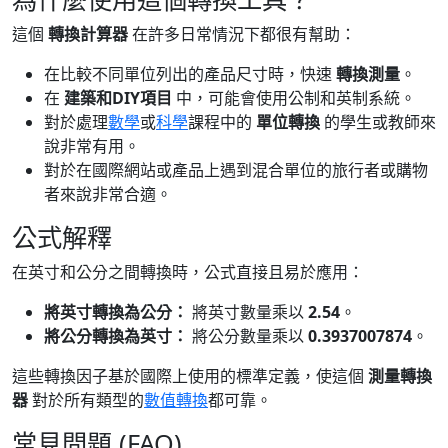
這個
轉換計算器
在許多日常情況下都很有幫助：
在比較不同單位列出的產品尺寸時，快速
轉換測量
。
在
建築和DIY項目
中，可能會使用公制和英制系統。
對於處理
數學
或
科學
課程中的
單位轉換
的學生或教師來
說非常有用。
對於在國際網站或產品上遇到混合單位的旅行者或購物
者來說非常合適。
公式解釋
在英寸和公分之間轉換時，公式直接且易於應用：
將英寸轉換為公分：
將英寸數量乘以
2.54
。
將公分轉換為英寸：
將公分數量乘以
0.3937007874
。
這些轉換因子基於國際上使用的標準定義，使這個
測量轉換
器
對於所有類型的
數值轉換
都可靠。
常見問題 (FAQ)