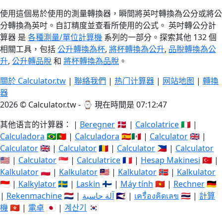
使用這個易於使用的測量轉換器，瞬間將英吋轉換為公分或將公
分轉換為英吋。自訂精度並查看所使用的公式。 英吋轉公分計
算器 是
各種測量/單位計算機
系列的一部分。探索其他 132 個
相關工具，包括
公升轉換為杯
,
將杯轉換為公升
,
品脫轉換為公
升
,
公升轉品脫
和
將杯轉換為品脫
。
關於 Calculator.tw
|
聯絡我們
|
热门计算器
|
网站地图
|
轉換
器
2026 © Calculator.tw - ⌚
現在時間是 07:12:48
其他语言的计算器： |
Beregner
🇩🇰 |
Calcolatrice
🇮🇹 |
Calculadora
🇧🇷🇵🇹 |
Calculadora
🇪🇸🇲🇽 |
Calculator
🇬🇧 |
Calculator
🇬🇧 |
Calculator
🇷🇴 |
Calculator
🇵🇭 |
Calculator
🇺🇸 |
Calculator
🇸🇬 |
Calculatrice
🇫🇷 |
Hesap Makinesi
🇹🇷 |
Kalkulator
🇵🇱 |
Kalkulator
🇲🇾 |
Kalkulator
🇳🇴 |
Kalkulator
🇮🇩 |
Kalkylator
🇸🇪 |
Laskin
🇫🇮 |
Máy tính
🇻🇳 |
Rechner
🇩🇪
|
Rekenmachine
🇳🇱 |
آلة حاسبة
🇸🇦 |
เครื่องคิดเลข
🇹🇭 |
計算
機
🇭🇰 |
電卓
🇯🇵 |
계산기
🇰🇷