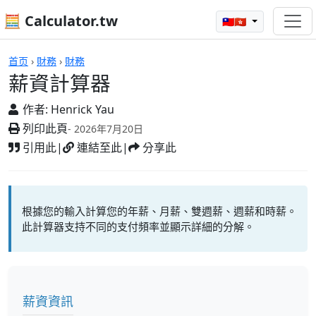
🧮 Calculator.tw
🇹🇼🇭🇰
計算機
首页
›
財務
›
財務
薪資計算器
作者:
Henrick Yau
列印此頁
- 2026年7月20日
引用此
|
連結至此
|
分享此
根據您的輸入計算您的年薪、月薪、雙週薪、週薪和時薪。
此計算器支持不同的支付頻率並顯示詳細的分解。
薪資資訊