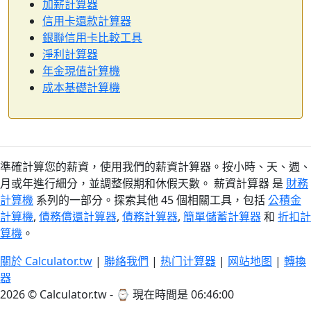
加薪計算器
信用卡還款計算器
銀聯信用卡比較工具
淨利計算器
年金現值計算機
成本基礎計算機
準確計算您的薪資，使用我們的薪資計算器。按小時、天、週、
月或年進行細分，並調整假期和休假天數。 薪資計算器 是
財務
計算機
系列的一部分。探索其他 45 個相關工具，包括
公積金
計算機
,
債務償還計算器
,
債務計算器
,
簡單儲蓄計算器
和
折扣計
算機
。
關於 Calculator.tw
|
聯絡我們
|
热门计算器
|
网站地图
|
轉換
器
2026 © Calculator.tw - ⌚
現在時間是 06:46:00