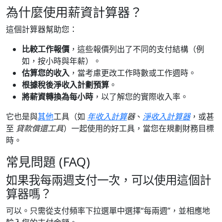
為什麼使用薪資計算器？
這個計算器幫助您：
比較工作報價
，這些報價列出了不同的支付結構（例
如，按小時與年薪）。
估算您的收入
，當考慮更改工作時數或工作週時。
根據稅後淨收入計劃預算
。
將薪資轉換為每小時
，以了解您的實際收入率。
它也是與
其他
工具（如
年收入計算
器
、
淨收入計算器
，或甚
至
貸款償還工具
）一起使用的好工具，當您在規劃財務目標
時。
常見問題 (FAQ)
如果我每兩週支付一次，可以使用這個計
算器嗎？
可以。只需從支付頻率下拉選單中選擇“每兩週”，並相應地