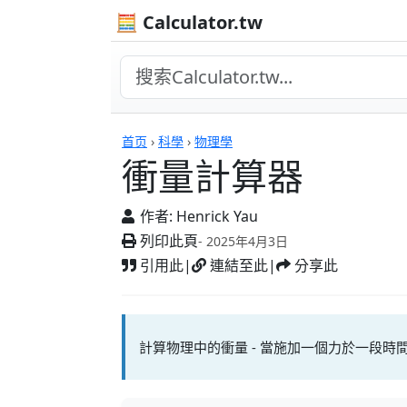
🧮 Calculator.tw
衝量計算器
首页
›
科學
›
物理學
衝量計算器
作者:
Henrick Yau
列印此頁
- 2025年4月3日
引用此
|
連結至此
|
分享此
計算物理中的衝量 - 當施加一個力於一段