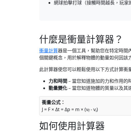
網球拍擊打球（接觸時間越長，玩家
什麼是衝量計算器？
衝量計算
器是一個工具，幫助您在特定時間
個關鍵概念，用於解釋物體的動量如何因該
此計算器使您可以輕鬆使用以下方式計算衝
力和時間
– 當您知道施加的力和作用的
動量變化
– 當您知道物體的質量以及其
衝量公式：
J = F × Δt = Δp = m × (v
- v
)
f
i
如何使用計算器