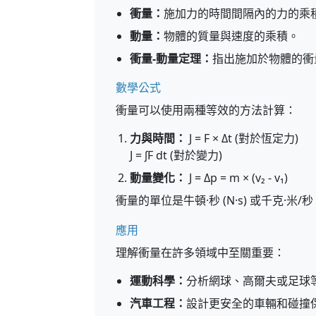
衝量：
施加力的時間間隔內的力的乘
動量：
物體的質量與速度的乘積。
衝量-動量定理：
指出施加於物體的衝
數學公式
衝量可以使用兩種等效的方法計算：
力與時間：
J = F × Δt (對於恆定力)
J = ∫F dt (對於變力)
動量變化：
J = Δp = m × (v₂ - v₁)
衝量的單位是牛頓·秒 (N·s) 或千克·米/秒 (
應用
理解衝量在許多領域中至關重要：
運動科學：
分析網球、高爾夫或足球
汽車工程：
設計更安全的車輛和碰撞