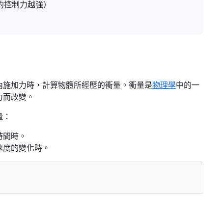
的控制力越強）
內施加力時，計算物體所經歷的衝量。衝量是
物理學
中的一
力而改變。
量：
時間時。
速度的變化時。