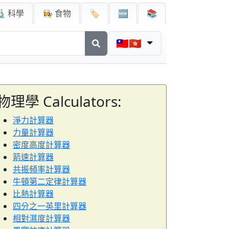
🔬 科學
👩‍🍳 食物
🏷️
🆕
📚
🇹🇼🇭🇰
物理學 Calculators:
淨力計算器
力量計算器
密度高度計算器
箭速計算器
共振頻率計算器
牛頓第二定律計算器
比熱計算器
四分之一英里計算器
相對濕度計算器