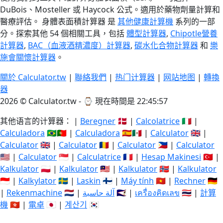
DuBois、Mosteller 或 Haycock 公式。適用於藥物劑量計算和
醫療評估。 身體表面積計算器 是
其他健康計算機
系列的一部
分。探索其他 54 個相關工具，包括
體型計算器
,
Chipotle營養
計算器
,
BAC（血液酒精濃度）計算器
,
碳水化合物計算器
和
樂
施會關懷計算器
。
關於 Calculator.tw
|
聯絡我們
|
热门计算器
|
网站地图
|
轉換
器
2026 © Calculator.tw - ⌚
現在時間是 22:45:57
其他语言的计算器： |
Beregner
🇩🇰 |
Calcolatrice
🇮🇹 |
Calculadora
🇧🇷🇵🇹 |
Calculadora
🇪🇸🇲🇽 |
Calculator
🇬🇧 |
Calculator
🇬🇧 |
Calculator
🇷🇴 |
Calculator
🇵🇭 |
Calculator
🇺🇸 |
Calculator
🇸🇬 |
Calculatrice
🇫🇷 |
Hesap Makinesi
🇹🇷 |
Kalkulator
🇵🇱 |
Kalkulator
🇲🇾 |
Kalkulator
🇳🇴 |
Kalkulator
🇮🇩 |
Kalkylator
🇸🇪 |
Laskin
🇫🇮 |
Máy tính
🇻🇳 |
Rechner
🇩🇪
|
Rekenmachine
🇳🇱 |
آلة حاسبة
🇸🇦 |
เครื่องคิดเลข
🇹🇭 |
計算
機
🇭🇰 |
電卓
🇯🇵 |
계산기
🇰🇷