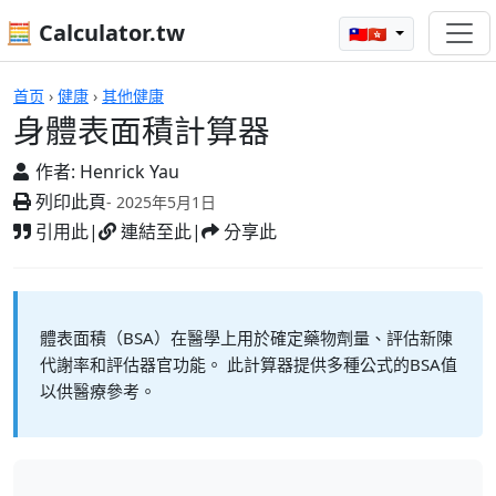
🧮 Calculator.tw
🇹🇼🇭🇰
計算機
首页
›
健康
›
其他健康
身體表面積計算器
作者:
Henrick Yau
列印此頁
- 2025年5月1日
引用此
|
連結至此
|
分享此
體表面積（BSA）在醫學上用於確定藥物劑量、評估新陳
代謝率和評估器官功能。 此計算器提供多種公式的BSA值
以供醫療參考。