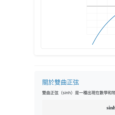
關於雙曲正弦
雙曲正弦（sinh）是一種出現在數學
sinh