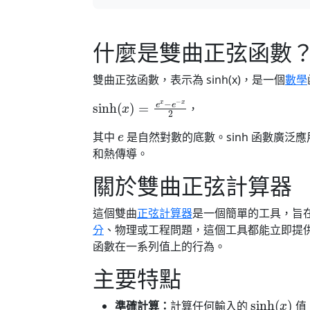
什麼是雙曲正弦函數
雙曲正弦函數，表示為 sinh(x)，是一個
數學
sinh
(
x
)
=
e
x
−
e
−
x
2
，
e
其中
是自然對數的底數。sinh 函數廣泛
和熱傳導。
關於雙曲正弦計算器
這個雙曲
正弦計算器
是一個簡單的工具，旨
分
、物理或工程問題，這個工具都能立即提
函數在一系列值上的行為。
主要特點
sinh
(
x
)
準確計算：
計算任何輸入的
值