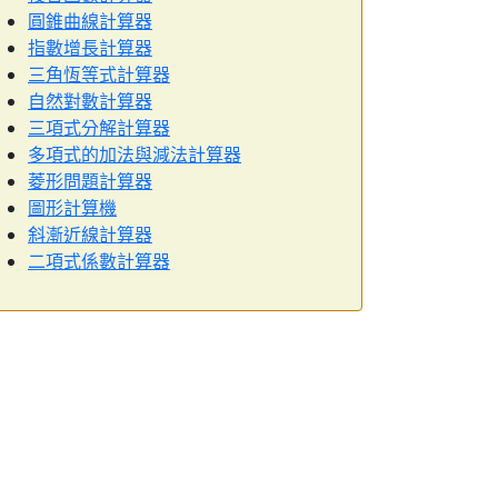
圓錐曲線計算器
指數增長計算器
三角恆等式計算器
自然對數計算器
三項式分解計算器
多項式的加法與減法計算器
菱形問題計算器
圖形計算機
斜漸近線計算器
二項式係數計算器