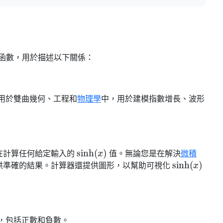
？
函數，用於描述以下關係：
應用於雙曲幾何、工程和
物理學
中，用於建模指數增長、波形
sinh
(
x
)
在計算任何給定輸入的
值。無論您是在解決
微積
sinh
(
x
)
供準確的結果。計算器還提供圖形，以幫助可視化
，包括正數和負數。