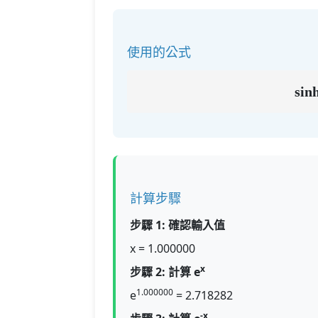
使用的公式
sinh
計算步驟
步驟 1: 確認輸入值
x = 1.000000
x
步驟 2: 計算 e
1.000000
e
= 2.718282
-x