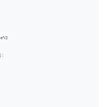
x
e
/2
括：