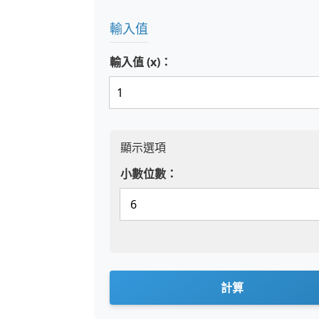
輸入值
輸入值 (x)：
顯示選項
小數位數：
計算