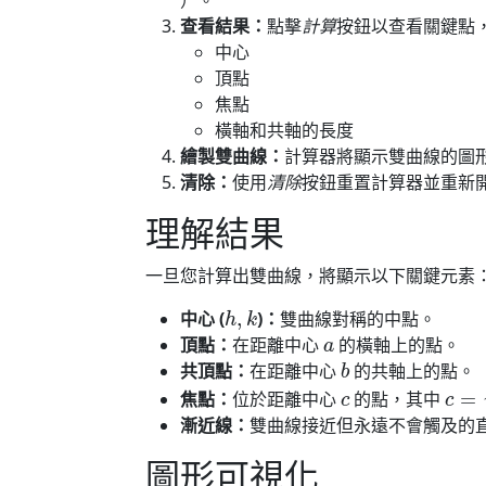
查看結果：
點擊
計算
按鈕以查看關鍵點
中心
頂點
焦點
橫軸和共軸的長度
繪製雙曲線：
計算器將顯示雙曲線的圖
清除：
使用
清除
按鈕重置計算器並重新
理解結果
一旦您計算出雙曲線，將顯示以下關鍵元素
h
,
k
中心 (
)：
雙曲線對稱的中點。
a
頂點：
在距離中心
的橫軸上的點。
b
共頂點：
在距離中心
的共軸上的點。
c
c
=
a
焦點：
位於距離中心
的點，其中
漸近線：
雙曲線接近但永遠不會觸及的
圖形可視化