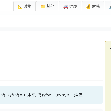
📐 數學
📁 其他
🚑 健康
💰 財務
²) = 1 (水平) 或 (y²/a²) - (x²/b²) = 1 (垂直)。