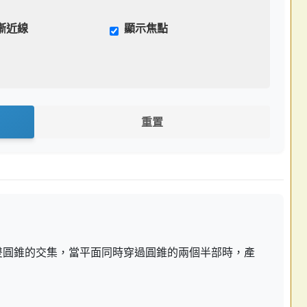
漸近線
顯示焦點
重置
雙圓錐的交集，當平面同時穿過圓錐的兩個半部時，產