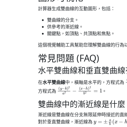
計算器生成雙曲線的互動圖形，包括：
雙曲線的分支。
供參考的漸近線。
關鍵點，如頂點、共頂點和焦點。
這個視覺輔助工具幫助您理解雙曲線的行為
常見問題 (FAQ)
水平雙曲線和垂直雙曲線
(
(
在
水平雙曲線
中，橫軸是水平的，方程式為
(
(
y
x
−
−
k
h
)
)
2
2
a
b
2
2
−
=
1
方程式為
。
雙曲線中的漸近線是什麼
漸近線是雙曲線在分支無限延伸時接近的直
y
=
±
a
b
(
x
−
h
)
+
對於垂直雙曲線，漸近線為