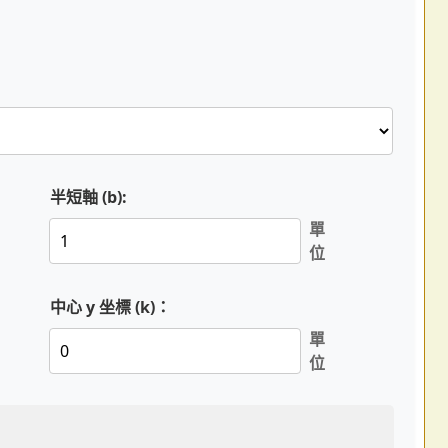
半短軸 (b):
單
位
中心 y 坐標 (k)：
單
位