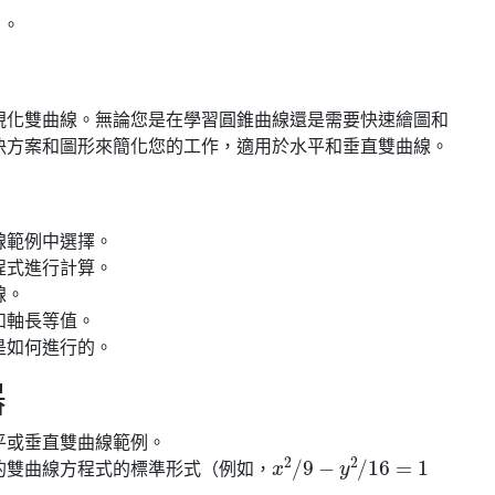
）。
視化雙曲線。無論您是在學習圓錐曲線還是需要快速繪圖和
決方案和圖形來簡化您的工作，適用於水平和垂直雙曲線。
線範例中選擇。
程式進行計算。
線。
和軸長等值。
是如何進行的。
器
平或垂直雙曲線範例。
x
2
/
9
−
y
2
/
16
=
1
的雙曲線方程式的標準形式（例如，