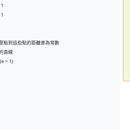
 1
 1
意點到這些點的距離差為常數
的直線
> 1)
：