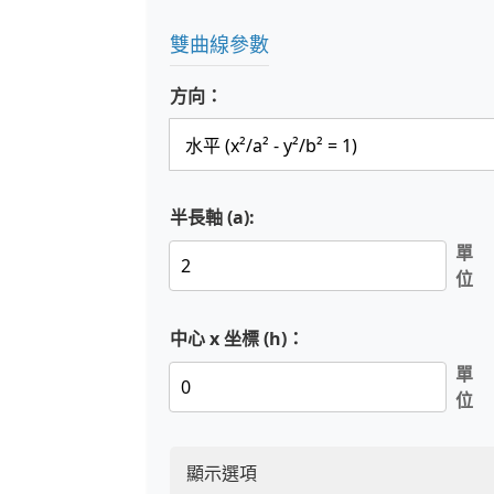
雙曲線參數
方向：
半長軸 (a):
單
位
中心 x 坐標 (h)：
單
位
顯示選項