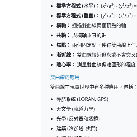
標準方程式 (水平)：
(x²/a²) - (y²/b²) =
標準方程式 (垂直)：
(y²/a²) - (x²/b²) =
橫軸：
通過雙曲線兩個頂點的軸
共軸：
與橫軸垂直的軸
焦點：
兩個固定點，使得雙曲線上任
漸近線：
雙曲線接近但永遠不會交叉
離心率：
測量雙曲線偏離圓形的程度 (e 
雙曲線的應用
雙曲線在現實世界中有多種應用，包括
導航系統 (LORAN, GPS)
天文學 (軌道力學)
光學 (反射器和透鏡)
建築 (冷卻塔, 拱門)