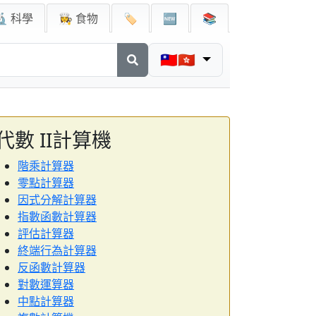
🔬 科學
👩‍🍳 食物
🏷️
🆕
📚
🇹🇼🇭🇰
代數 II計算機
階乘計算器
零點計算器
因式分解計算器
指數函數計算器
評估計算器
終端行為計算器
反函數計算器
對數運算器
中點計算器