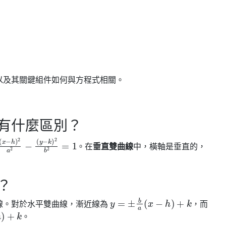
以及其關鍵組件如何與方程式相關。
有什麼區別？
x
y
−
−
h
k
)
)
2
2
b
a
2
2
=
−
1
。在
垂直雙曲線
中，橫軸是垂直的，
？
y
=
±
b
a
(
x
−
h
)
+
k
線。對於水平雙曲線，漸近線為
，而
k
。