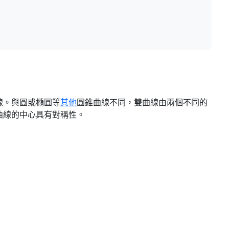
線。與圓或橢圓等
其他
圓錐曲線不同，雙曲線由兩個不同的
曲線的中心具有對稱性。
。