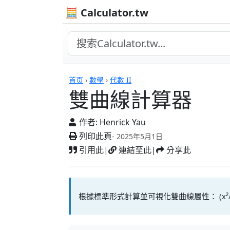
🧮 Calculator.tw
計算機
首页
›
數學
›
代數 II
雙曲線計算器
作者:
Henrick Yau
列印此頁
- 2025年5月1日
引用此
|
連結至此
|
分享此
根據標準形式計算並可視化雙曲線屬性： (x²/a²) - (y²/b