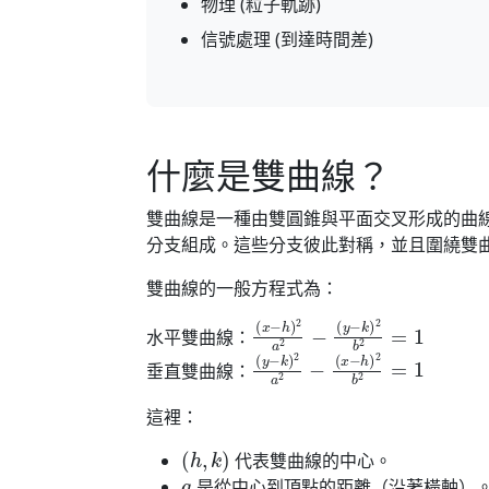
物理 (粒子軌跡)
信號處理 (到達時間差)
什麼是雙曲線？
雙曲線是一種由雙圓錐與平面交叉形成的曲
分支組成。這些分支彼此對稱，並且圍繞雙
雙曲線的一般方程式為：
(
(
x
y
−
−
h
k
)
)
2
2
b
a
2
2
=
−
1
水平雙曲線：
(
(
y
x
−
−
k
h
)
)
2
2
a
b
2
2
−
=
1
垂直雙曲線：
這裡：
(
h
,
k
)
代表雙曲線的中心。
a
是從中心到頂點的距離（沿著橫軸）