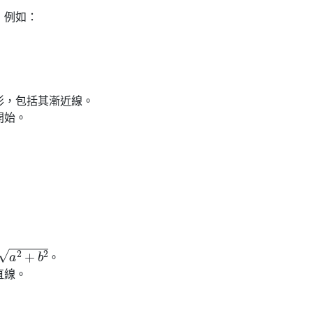
，例如：
形，包括其漸近線。
開始。
：
2
+
b
2
。
直線。