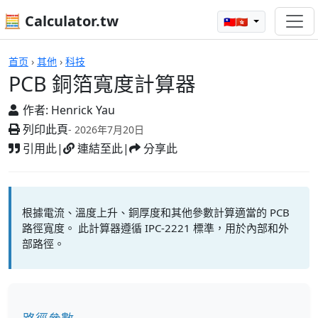
🧮 Calculator.tw
🇹🇼🇭🇰
計算機
首页
›
其他
›
科技
PCB 銅箔寬度計算器
作者:
Henrick Yau
列印此頁
- 2026年7月20日
引用此
|
連結至此
|
分享此
根據電流、溫度上升、銅厚度和其他參數計算適當的 PCB
路徑寬度。 此計算器遵循 IPC-2221 標準，用於內部和外
部路徑。