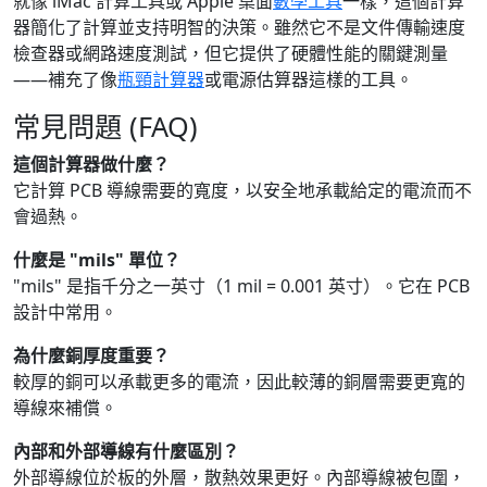
就像 iMac 計算工具或 Apple 桌面
數學工具
一樣，這個計算
器簡化了計算並支持明智的決策。雖然它不是文件傳輸速度
檢查器或網路速度測試，但它提供了硬體性能的關鍵測量
——補充了像
瓶頸計算器
或電源估算器這樣的工具。
常見問題 (FAQ)
這個計算器做什麼？
它計算 PCB 導線需要的寬度，以安全地承載給定的電流而不
會過熱。
什麼是 "mils" 單位？
"mils" 是指千分之一英寸（1 mil = 0.001 英寸）。它在 PCB
設計中常用。
為什麼銅厚度重要？
較厚的銅可以承載更多的電流，因此較薄的銅層需要更寬的
導線來補償。
內部和外部導線有什麼區別？
外部導線位於板的外層，散熱效果更好。內部導線被包圍，