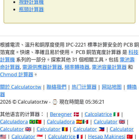
視野計算機
瓶頸計算器
根據電流、溫升和銅厚度使用 IPC-2221 標準計算安全的 PCB 銅
箔寬度。快速、準確且易於使用。 PCB 銅箔寬度計算器 是
科技
計算機
系列的一部分。探索其他 31 個相關工具，包括
電池壽
命計算器
,
電源供應器計算器
,
頻率轉換器
,
電池容量計算器
和
Chmod 計算器
。
關於 Calculator.tw
|
聯絡我們
|
热门计算器
|
网站地图
|
轉換
器
2026 © Calculator.tw - ⌚
現在時間是 05:36:21
其他语言的计算器： |
Beregner
🇩🇰 |
Calcolatrice
🇮🇹 |
Calculadora
🇧🇷🇵🇹 |
Calculadora
🇪🇸🇲🇽 |
Calculator
🇬🇧 |
Calculator
🇬🇧 |
Calculator
🇷🇴 |
Calculator
🇵🇭 |
Calculator
🇺🇸 |
Calculator
🇸🇬 |
Calculatrice
🇫🇷 |
Hesap Makinesi
🇹🇷 |