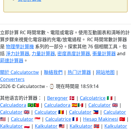
立即計算 RC 時間常數、電阻或電容。使用互動圖表和清晰的計
算步驟來視覺化電容器的充電/放電過程。 RC 時間常數計算器
是
物理學計算機
系列的一部分。探索其他 76 個相關工具，包
括
淨力計算器
,
力量計算器
,
密度高度計算器
,
衝量計算器
and
箭速計算器
。
關於 Calculator.tw
|
聯絡我們
|
热门计算器
|
网站地图
|
Converters
2026 © Calculator.tw - ⌚
現在時間是 18:59:15
其他语言的计算器： |
Beregner
🇩🇰 |
Calcolatrice
🇮🇹 |
Calculadora
🇧🇷🇵🇹 |
Calculadora
🇪🇸🇲🇽 |
Calculator
🇬🇧 |
Calculator
🇬🇧 |
Calculator
🇷🇴 |
Calculator
🇵🇭 |
Calculator
🇺🇸 |
Calculator
🇸🇬 |
Calculatrice
🇫🇷 |
Hesap Makinesi
🇹🇷 |
Kalkulator
🇵🇱 |
Kalkulator
🇲🇾 |
Kalkulator
🇳🇴 |
Kalkulator