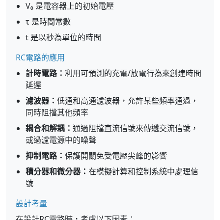
V₀ 是電容器上的初始電壓
τ 是時間常數
t 是以秒為單位的時間
RC電路的應用
計時電路：
利用可預測的充電/放電行為來創建時間
延遲
濾波器：
低通和高通濾波器，允許某些頻率通過，
同時阻擋其他頻率
耦合和解耦：
通過阻擋直流信號來傳遞交流信號，
或過濾電源中的噪聲
抑制電路：
保護開關免受電壓尖峰的影響
積分器和微分器：
在模擬計算和控制系統中處理信
號
設計考量
在設計RC電路時，考慮以下因素：