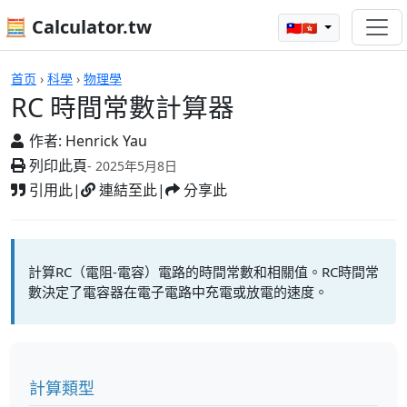
🧮 Calculator.tw
🇹🇼🇭🇰
RC 時間常數計算器
首页
›
科學
›
物理學
RC 時間常數計算器
作者:
Henrick Yau
列印此頁
- 2025年5月8日
引用此
|
連結至此
|
分享此
計算RC（電阻-電容）電路的時間常數和相關值。RC時間常
數決定了電容器在電子電路中充電或放電的速度。
計算類型