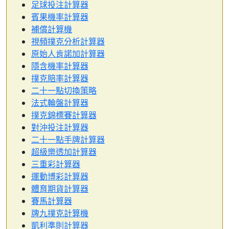
足球投注計算器
賓果機率計算器
補償計算機
視頻撲克分析計算器
原始人肯諾加計算器
隱含機率計算器
撲克賠率計算器
二十一點切換策略
法式輪盤計算器
撲克錦標賽計算器
對沖投注計算器
二十一點手牌計算器
超級樂透加計算器
三重彩計算器
運動博彩計算器
體育期貨計算器
賽馬計算器
牌九撲克計算機
凱利準則計算器