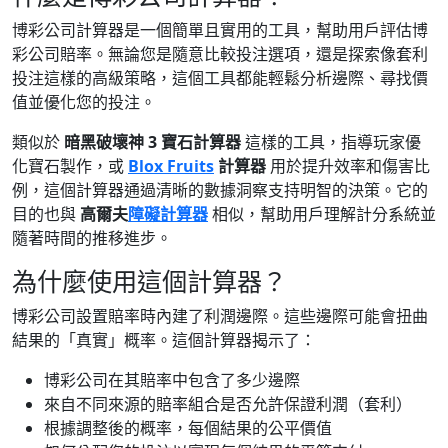
博彩公司計算器是一個簡單且實用的工具，幫助用戶評估博
彩公司賠率。無論您是隨意比較投注選項，還是探索像套利
投注這樣的高級策略，這個工具都能輕鬆分析邊際、尋找價
值並優化您的投注。
類似於
暗黑破壞神 3 寶石計算器
這樣的工具，指導玩家優
化寶石製作，或
Blox Fruits
計算器
用於提升效率和傷害比
例，這個計算器通過清晰的數據洞察支持明智的決策。它的
目的也與
高爾夫
障礙計算器
相似，幫助用戶理解計分系統並
隨著時間的推移進步。
為什麼使用這個計算器？
博彩公司設置賠率時內建了利潤邊際。這些邊際可能會扭曲
結果的「真實」概率。這個計算器揭示了：
博彩公司在其賠率中包含了多少邊際
來自不同來源的賠率組合是否允許保證利潤（套利）
根據調整後的概率，每個結果的公平價值