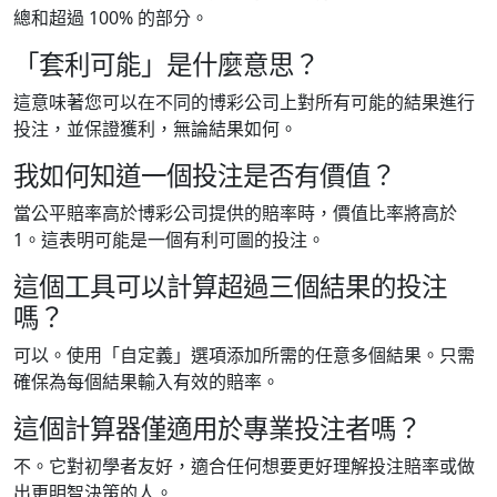
總和超過 100% 的部分。
「套利可能」是什麼意思？
這意味著您可以在不同的博彩公司上對所有可能的結果進行
投注，並保證獲利，無論結果如何。
我如何知道一個投注是否有價值？
當公平賠率高於博彩公司提供的賠率時，價值比率將高於
1。這表明可能是一個有利可圖的投注。
這個工具可以計算超過三個結果的投注
嗎？
可以。使用「自定義」選項添加所需的任意多個結果。只需
確保為每個結果輸入有效的賠率。
這個計算器僅適用於專業投注者嗎？
不。它對初學者友好，適合任何想要更好理解投注賠率或做
出更明智決策的人。