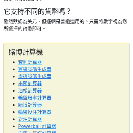
它支持不同的貨幣嗎？
雖然默認為美元，但邏輯是普遍適用的。只需將數字視為您
所選擇的貨幣即可。
賭博計算機
套利計算器
賓果號碼生成器
樂透號碼生成器
串關計算器
泊松計算器
輪盤賠率計算器
賭博計算器
輪盤投注計算器
對沖計算器
Powerball 計算器