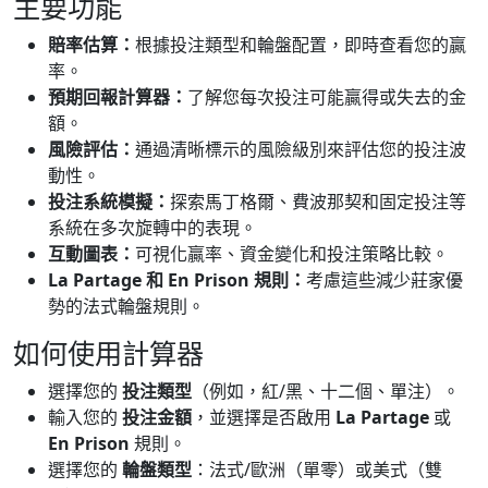
主要功能
賠率估算：
根據投注類型和輪盤配置，即時查看您的贏
率。
預期回報計算器：
了解您每次投注可能贏得或失去的金
額。
風險評估：
通過清晰標示的風險級別來評估您的投注波
動性。
投注系統模擬：
探索馬丁格爾、費波那契和固定投注等
系統在多次旋轉中的表現。
互動圖表：
可視化贏率、資金變化和投注策略比較。
La Partage 和 En Prison 規則：
考慮這些減少莊家優
勢的法式輪盤規則。
如何使用計算器
選擇您的
投注類型
（例如，紅/黑、十二個、單注）。
輸入您的
投注金額
，並選擇是否啟用
La Partage
或
En Prison
規則。
選擇您的
輪盤類型
：法式/歐洲（單零）或美式（雙