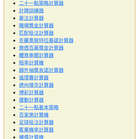
二十一點策略計算器
計牌訓練器
單注計算器
賭場獎金計算器
匹配投注計算器
克麗奧佩特拉基諾計算器
樂透百萬獎金計算器
體育串關計算器
賠率計算機
額外抽獎肯諾計算器
循環賽計算器
德州撲克計算器
博彩計算器
運動計算器
二十一點基本策略
百家樂計算機
足球投注計算器
賓果機率計算器
補償計算機