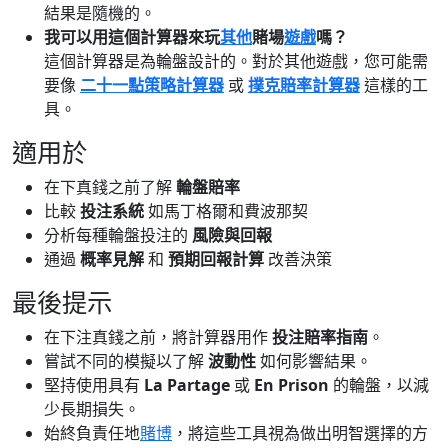
結果是隨機的。
我可以用這個計算器來玩
其他
賭場
遊戲
嗎？
這個計算器是為輪盤設計的。對於其他遊戲，您可能需
要像
二十一點策略計算器
或
撲克賠率計算器
這樣的工
具。
適用於
在下真錢之前了解
輪盤賠率
比較
投注系統
如馬丁格爾和費波那契
分析每種輪盤投注的
風險與回報
通過
概率見解
和
預期回報計算
改善決策
最後提示
在下注真錢之前，將計算器用作
投注賠率指南
。
嘗試不同的模擬以了解
波動性
如何影響結果。
堅持使用具有
La Partage
或
En Prison
的輪盤，以減
少長期損失。
始終負責任地
賭博
，將這些工具視為做出明智選擇的方