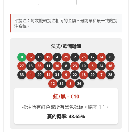
平投注：每次旋轉投注相同的金額。最簡單和最一致的投
注系統。
法式/歐洲輪盤
0
32
15
19
4
21
2
25
17
34
6
27
13
36
11
30
8
23
10
5
24
16
33
1
20
14
31
9
22
18
29
7
28
12
35
3
26
紅/黑 - €10
投注所有紅色或所有黑色號碼。賠率 1:1。
贏的概率: 48.65%