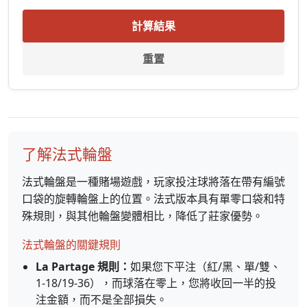
計算結果
重置
了解法式輪盤
法式輪盤是一種賭場遊戲，玩家投注球將落在帶有編號
口袋的旋轉輪盤上的位置。法式版本具有單零口袋和特
殊規則，與其他輪盤變體相比，降低了莊家優勢。
法式輪盤的關鍵規則
La Partage 規則：
如果您下平注（紅/黑、單/雙、
1-18/19-36），而球落在零上，您將收回一半的投
注金額，而不是全部損失。