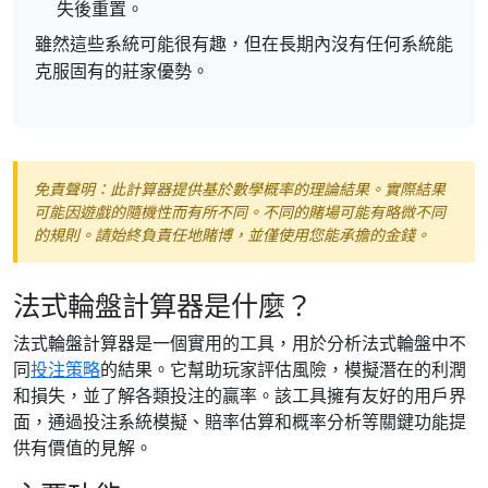
失後重置。
雖然這些系統可能很有趣，但在長期內沒有任何系統能
克服固有的莊家優勢。
免責聲明：此計算器提供基於數學概率的理論結果。實際結果
可能因遊戲的隨機性而有所不同。不同的賭場可能有略微不同
的規則。請始終負責任地賭博，並僅使用您能承擔的金錢。
法式輪盤計算器是什麼？
法式輪盤計算器是一個實用的工具，用於分析法式輪盤中不
同
投注策略
的結果。它幫助玩家評估風險，模擬潛在的利潤
和損失，並了解各類投注的贏率。該工具擁有友好的用戶界
面，通過投注系統模擬、賠率估算和概率分析等關鍵功能提
供有價值的見解。