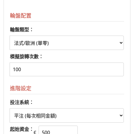
輪盤配置
輪盤類型：
模擬旋轉次數：
進階設定
投注系統：
起始資金：
€