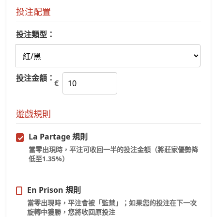
投注配置
投注類型：
投注金額：
€
遊戲規則
La Partage 規則
當零出現時，平注可收回一半的投注金額（將莊家優勢降
低至1.35%）
En Prison 規則
當零出現時，平注會被「監禁」；如果您的投注在下一次
旋轉中獲勝，您將收回原投注