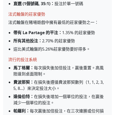
直選 (1個號碼, 35:1)：
投注於單一號碼
法式輪盤的莊家優勢
法式輪盤在賭場遊戲中擁有最低的莊家優勢之一：
帶有 La Partage 的平注：
1.35% 的莊家優勢
所有其他投注：
2.70% 的莊家優勢
這比美式輪盤的5.26%莊家優勢要好得多。
流行的投注系統
馬丁格爾：
每次損失後加倍投注，贏後重置。高風
險達到桌面限制。
費波那契：
在損失後遵循費波那契數列（1, 1, 2, 3,
5, 8...）來決定投注大小。
達倫伯特：
在損失後增加一個單位的投注，在贏後
減少一個單位的投注。
帕羅利：
每次贏後加倍投注，在三次連勝或任何損