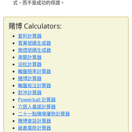
式，而不是成功的保證。
賭博 Calculators:
套利計算器
賓果號碼生成器
樂透號碼生成器
串關計算器
泊松計算器
輪盤賠率計算器
賭博計算器
輪盤投注計算器
對沖計算器
Powerball 計算器
穴居人基諾計算器
二十一點賭場優勢計算器
賭博會話計算器
破產風險計算器