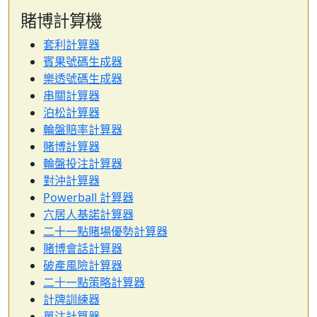
賭博計算機
套利計算器
賓果號碼生成器
樂透號碼生成器
串關計算器
泊松計算器
輪盤賠率計算器
賭博計算器
輪盤投注計算器
對沖計算器
Powerball 計算器
穴居人基諾計算器
二十一點賭場優勢計算器
賭博會話計算器
破產風險計算器
二十一點策略計算器
計牌訓練器
單注計算器