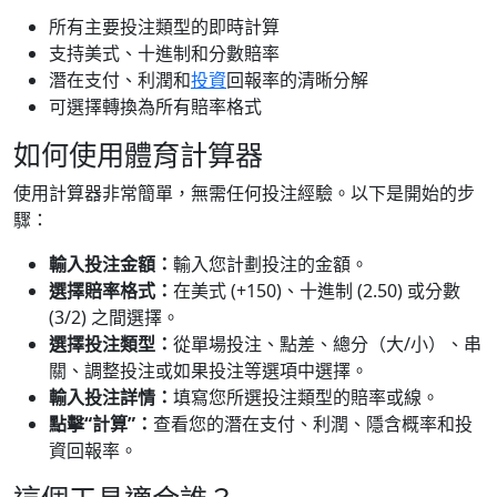
所有主要投注類型的即時計算
支持美式、十進制和分數賠率
潛在支付、利潤和
投資
回報率的清晰分解
可選擇轉換為所有賠率格式
如何使用體育計算器
使用計算器非常簡單，無需任何投注經驗。以下是開始的步
驟：
輸入投注金額：
輸入您計劃投注的金額。
選擇賠率格式：
在美式 (+150)、十進制 (2.50) 或分數
(3/2) 之間選擇。
選擇投注類型：
從單場投注、點差、總分（大/小）、串
關、調整投注或如果投注等選項中選擇。
輸入投注詳情：
填寫您所選投注類型的賠率或線。
點擊“計算”：
查看您的潛在支付、利潤、隱含概率和投
資回報率。