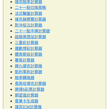
撲克賠率計算器
二十一點切換策略
法式輪盤計算器
撲克錦標賽計算器
對沖投注計算器
二十一點手牌計算器
超級樂透加計算器
三重彩計算器
運動博彩計算器
體育期貨計算器
賽馬計算器
牌九撲克計算機
凱利準則計算器
賠率轉換器
奧馬哈撲克計算器
選擇6彩票計算器
期望值計算器
賓果卡生成器
撲克ICM計算機