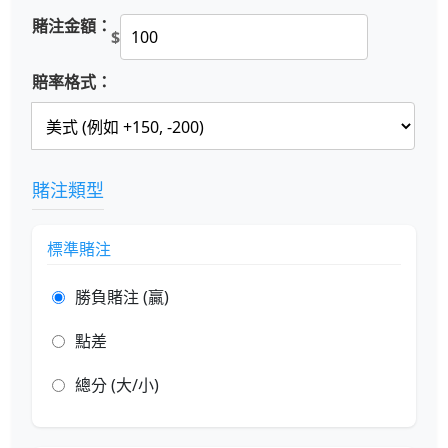
賭注金額：
$
賠率格式：
賭注類型
標準賭注
勝負賭注 (贏)
點差
總分 (大/小)