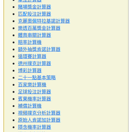
賭場獎金計算器
匹配投注計算器
克麗奧佩特拉基諾計算器
樂透百萬獎金計算器
體育串關計算器
賠率計算機
額外抽獎肯諾計算器
循環賽計算器
德州撲克計算器
博彩計算器
二十一點基本策略
百家樂計算機
足球投注計算器
賓果機率計算器
補償計算機
視頻撲克分析計算器
原始人肯諾加計算器
隱含機率計算器