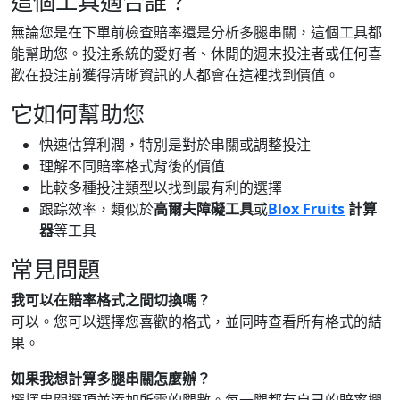
這個工具適合誰？
無論您是在下單前檢查賠率還是分析多腿串關，這個工具都
能幫助您。投注系統的愛好者、休閒的週末投注者或任何喜
歡在投注前獲得清晰資訊的人都會在這裡找到價值。
它如何幫助您
快速估算利潤，特別是對於串關或調整投注
理解不同賠率格式背後的價值
比較多種投注類型以找到最有利的選擇
跟踪效率，類似於
高爾夫障礙工具
或
Blox Fruits
計算
器
等工具
常見問題
我可以在賠率格式之間切換嗎？
可以。您可以選擇您喜歡的格式，並同時查看所有格式的結
果。
如果我想計算多腿串關怎麼辦？