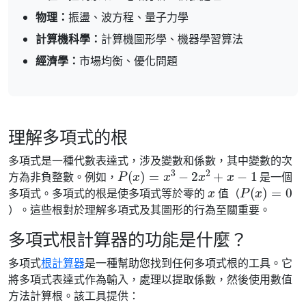
物理：
振盪、波方程、量子力學
計算機科學：
計算機圖形學、機器學習算法
經濟學：
市場均衡、優化問題
理解多項式的根
多項式是一種代數表達式，涉及變數和係數，其中變數的次
P
(
x
)
=
x
3
−
2
x
2
+
x
−
1
方為非負整數。例如，
是一個
x
P
(
x
)
=
0
多項式。多項式的根是使多項式等於零的
值（
）。這些根對於理解多項式及其圖形的行為至關重要。
多項式根計算器的功能是什麼？
多項式
根計算器
是一種幫助您找到任何多項式根的工具。它
將多項式表達式作為輸入，處理以提取係數，然後使用數值
方法計算根。該工具提供：