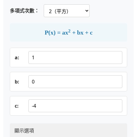
多項式次數：
2
P(x) = ax
+ bx + c
a:
b:
c:
顯示選項