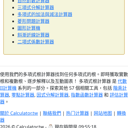
自然對數計算器
三項式分解計算器
多項式的加法與減法計算器
菱形問題計算器
圖形計算機
斜漸近線計算器
二項式係數計算器
使用我們的多項式根計算器找到任何多項式的根。即時獲取實數
根和複數根、逐步解釋以及互動圖表！ 多項式根計算器 是
代數
II計算機
系列的一部分。探索其他 57 個相關工具，包括
階乘計
算器
,
零點計算器
,
因式分解計算器
,
指數函數計算器
和
評估計算
器
。
關於 Calculator.tw
|
聯絡我們
|
热门计算器
|
网站地图
|
轉換
器
2026 © Calculator.tw - ⌚
現在時間是 09:55:18