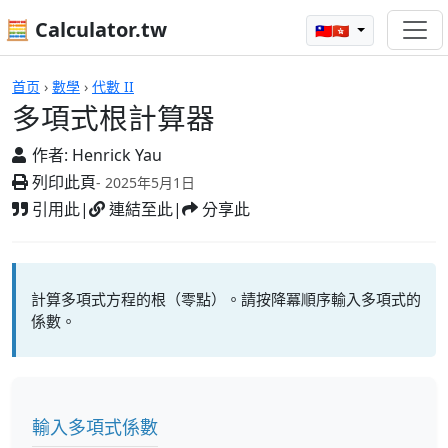
🧮 Calculator.tw
🇹🇼🇭🇰
計算機
首页
›
數學
›
代數 II
多項式根計算器
作者:
Henrick Yau
列印此頁
- 2025年5月1日
引用此
|
連結至此
|
分享此
計算多項式方程的根（零點）。請按降冪順序輸入多項式的
係數。
輸入多項式係數