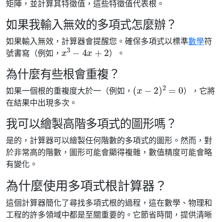
矩陣，並計算其特徵值，這些特徵值代表根。
如果我輸入無效的多項式怎麼辦？
如果輸入無效，計算器會提醒您。確保多項式以標準
數學
符
x
3
−
4
x
+
2
號書寫（例如，
）。
為什麼有些根會重複？
(
x
−
2
)
2
=
0
如果一個根的重複度大於一（例如，
），它將
在結果中出現多次。
我可以繪製高階多項式的圖形嗎？
是的，計算器可以繪製任何階數的多項式的圖形。然而，對
於非常高的階數，圖形可能會顯得複雜，數值精度可能會略
有變化。
為什麼使用多項式根計算器？
這個計算器簡化了尋找多項式根的過程，這在數學、物理和
工程的許多領域中都是至關重要的。它節省時間，提供清晰