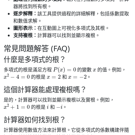
器將找到所有根。
逐步解釋：
該工具提供過程的詳細解釋，包括係數提取
和數值求解。
圖形表示：
在互動圖上可視化多項式及其根。
支持複根：
計算器可以找到並顯示複根。
常見問題解答 (FAQ)
什麼是多項式的根？
P
(
x
)
=
0
x
多項式的根是滿足方程
的變數
的值。例如，
x
2
−
4
=
0
x
=
2
x
=
−
2
的根是
和
。
這個計算器能處理複根嗎？
是的，計算器可以找到並顯示複根以及實根。例如，
x
2
+
1
=
0
i
−
i
的根是
和
。
計算器如何找到根？
計算器使用數值方法來計算根。它從多項式的係數構建伴隨