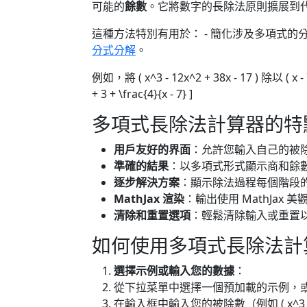
可能的
餘數
。它將數字的長除法原則擴展到
這種方法特別有用於： - 簡化涉及多項式的分數
分式分解
。
例如，將 ( x^3 - 12x^2 + 38x - 17 ) 除以 ( x - 7
+ 3 + \frac{4}{x - 7} ]
多項式長除法計算器的特
用戶友好的界面
：允許您輸入自己的被
準確的結果
：以多項式形式顯示商和餘
逐步解決方案
：顯示除法過程每個階段
MathJax 渲染
：輸出使用 MathJax
清除和重置選項
：輕鬆清除輸入或重置
如何使用多項式長除法計
選擇示例或輸入您的數據
：
從下拉菜單中選擇一個預加載的示例，
在輸入框中輸入您的被除數（例如 ( x^3 - 12x