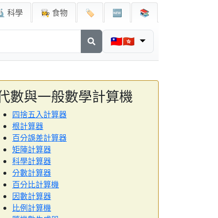
🔬 科學
👩‍🍳 食物
🏷️
🆕
📚
🇹🇼🇭🇰
代數與一般數學計算機
四捨五入計算器
根計算器
百分誤差計算器
矩陣計算器
科學計算器
分數計算器
百分比計算機
因數計算器
比例計算機