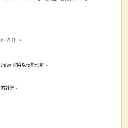
 - 7} )）。
hJax 渲染以便於理解。
新的計算。