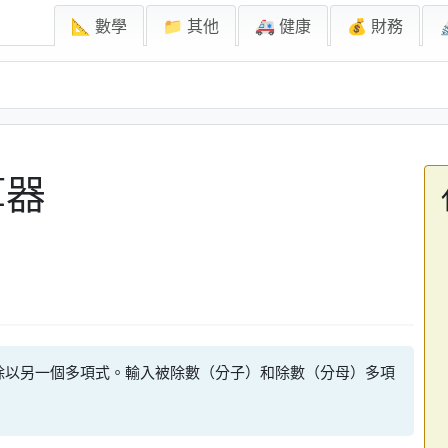
📐 數學
📁 其他
🚑 健康
💰 財務
算器
除以另一個多項式。輸入被除數（分子）和除數（分母）多項