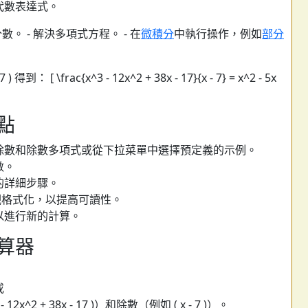
代數表達式。
。 - 解決多項式方程。 - 在
微積分
中執行操作，例如
部分
 ) 得到： [ \frac{x^3 - 12x^2 + 38x - 17}{x - 7} = x^2 - 5x
點
除數和除數多項式或從下拉菜單中選擇預定義的示例。
數。
的詳細步驟。
 美觀格式化，以提高可讀性。
以進行新的計算。
算器
或
^2 + 38x - 17 )）和除數（例如 ( x - 7 )）。