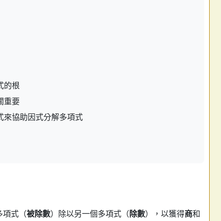
式的根
關重要
式來協助因式分解多項式
？
多項式（
被除數
）除以另一個多項式（
除數
），以獲得
商
和