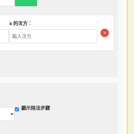
x 的次方：
×
顯示除法步驟