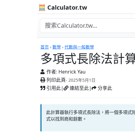
🧮 Calculator.tw
計算機
首页
›
數學
›
代數與一般數學
多項式長除法計
作者:
Henrick Yau
列印此頁
- 2025年5月1日
引用此
|
連結至此
|
分享此
此計算器執行多項式長除法，將一個多項式
式以找到商和餘數。