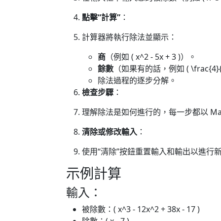
點擊“計算”
：
計算器將執行除法並顯示：
商
（例如 ( x^2 - 5x + 3 )）。
餘數
（如果有的話，例如 ( \frac{4}{x
除法過程的逐步分解。
檢查步驟
：
理解除法是如何進行的，每一步都以 Mat
清除或修改輸入
：
使用“清除”按鈕重置輸入和輸出以進行
示例計算
輸入：
被除數：( x^3 - 12x^2 + 38x - 17 )