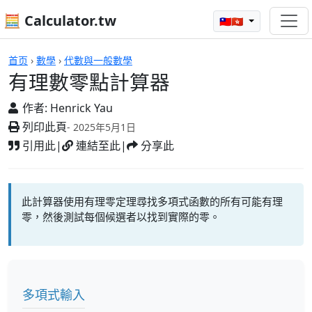
🧮 Calculator.tw
🇹🇼🇭🇰
計算機
首页
›
數學
›
代數與一般數學
有理數零點計算器
作者:
Henrick Yau
列印此頁
- 2025年5月1日
引用此
|
連結至此
|
分享此
此計算器使用有理零定理尋找多項式函數的所有可能有理
零，然後測試每個候選者以找到實際的零。
多項式輸入