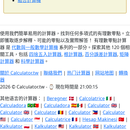
組合計算機
使用我們簡單易用的計算器，找到任何多項式的有理數零點。立
即獲取逐步解釋、可能的零點以及實際解答！ 有理數零點計算
器 是
代數與一般數學計算機
系列的一部分。探索其他 120 個相
關工具，包括
四捨五入計算器
,
根計算器
,
百分誤差計算器
,
矩陣
計算器
和
科學計算器
。
關於 Calculator.tw
|
聯絡我們
|
热门计算器
|
网站地图
|
轉換
器
2026 © Calculator.tw - ⌚
現在時間是 21:00:16
其他语言的计算器： |
Beregner
🇩🇰 |
Calcolatrice
🇮🇹 |
Calculadora
🇧🇷🇵🇹 |
Calculadora
🇪🇸🇲🇽 |
Calculator
🇬🇧 |
Calculator
🇬🇧 |
Calculator
🇷🇴 |
Calculator
🇵🇭 |
Calculator
🇺🇸 |
Calculator
🇸🇬 |
Calculatrice
🇫🇷 |
Hesap Makinesi
🇹🇷 |
Kalkulator
🇵🇱 |
Kalkulator
🇲🇾 |
Kalkulator
🇳🇴 |
Kalkulator