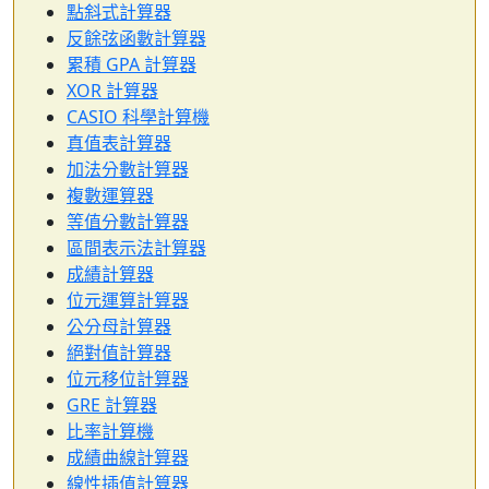
點斜式計算器
反餘弦函數計算器
累積 GPA 計算器
XOR 計算器
CASIO 科學計算機
真值表計算器
加法分數計算器
複數運算器
等值分數計算器
區間表示法計算器
成績計算器
位元運算計算器
公分母計算器
絕對值計算器
位元移位計算器
GRE 計算器
比率計算機
成績曲線計算器
線性插值計算器