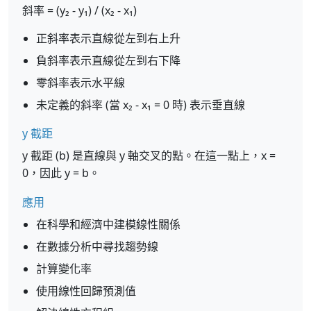
斜率 = (y₂ - y₁) / (x₂ - x₁)
正斜率表示直線從左到右上升
負斜率表示直線從左到右下降
零斜率表示水平線
未定義的斜率 (當 x₂ - x₁ = 0 時) 表示垂直線
y 截距
y 截距 (b) 是直線與 y 軸交叉的點。在這一點上，x =
0，因此 y = b。
應用
在科學和經濟中建模線性關係
在數據分析中尋找趨勢線
計算變化率
使用線性回歸預測值