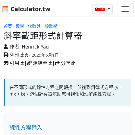
🧮 Calculator.tw
🇹🇼🇭🇰
計算機
首页
›
數學
›
代數與一般數學
斜率截距形式計算器
作者:
Henrick Yau
列印此頁
- 2025年5月1日
引用此
|
連結至此
|
分享此
在不同形式的線性方程之間轉換，並找到斜截式方程 (y =
mx + b)。這個計算器幫助您可視化和理解線性方程。
線性方程輸入