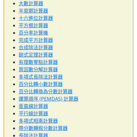
大數計算器
半衰期計算器
十六進位計算器
平方根計算器
百分率計算機
完成平方計算器
合成除法計算器
餘式定理計算器
有理數零點計算器
質因數分解計算器
多項式長除法計算器
百分比轉小數計算器
百分比轉換為分數計算器
運算順序 (PEMDAS) 計算器
垂直線計算器
平行線計算器
多項式相乘計算器
帶分數轉假分數計算器
長除法計算器