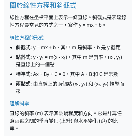
關於線性方程和斜截式
線性方程在坐標平面上表示一條直線。斜截式是表達線
性方程最常見的方式之一，寫作 y = mx + b。
線性方程的形式
斜截式:
y = mx + b，其中 m 是斜率，b 是 y 截距
點斜式:
y - y₁ = m(x - x₁)，其中 m 是斜率，(x₁, y₁)
是直線上的一個點
標準式:
Ax + By + C = 0，其中 A、B 和 C 是常數
兩點式:
由直線上的兩個點 (x₁, y₁) 和 (x₂, y₂) 推導而
來
理解斜率
直線的斜率 (m) 表示其陡峭程度和方向。它是計算任
意兩點之間的垂直變化 (上升) 與水平變化 (跑) 的比
率。