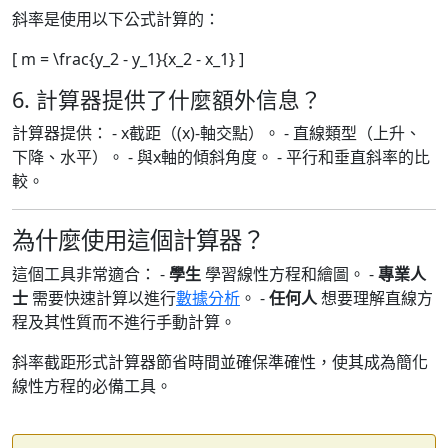
斜率是使用以下公式計算的：
[ m = \frac{y_2 - y_1}{x_2 - x_1} ]
6. 計算器提供了什麼額外信息？
計算器提供： - x截距（(x)-軸交點）。 - 直線類型（上升、
下降、水平）。 - 與x軸的傾斜角度。 - 平行和垂直斜率的比
較。
為什麼使用這個計算器？
這個工具非常適合： -
學生
學習線性方程和繪圖。 -
專業人
士
需要快速計算以進行
數據分析
。 -
任何人
想要理解直線方
程及其性質而不進行手動計算。
斜率截距形式計算器節省時間並確保準確性，使其成為簡化
線性方程的必備工具。