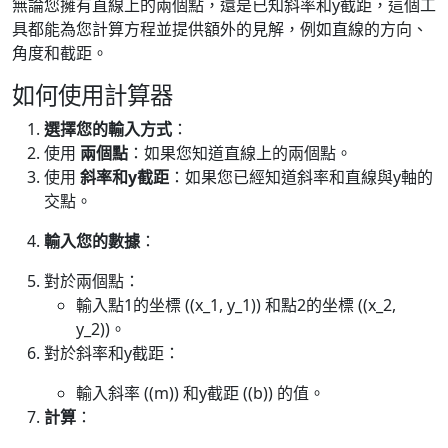
無論您擁有直線上的兩個點，還是已知斜率和y截距，這個工
具都能為您計算方程並提供額外的見解，例如直線的方向、
角度和截距。
如何使用計算器
選擇您的輸入方式
：
使用
兩個點
：如果您知道直線上的兩個點。
使用
斜率和y截距
：如果您已經知道斜率和直線與y軸的
交點。
輸入您的數據
：
對於兩個點：
輸入點1的坐標 ((x_1, y_1)) 和點2的坐標 ((x_2,
y_2))。
對於斜率和y截距：
輸入斜率 ((m)) 和y截距 ((b)) 的值。
計算
：