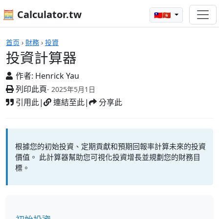
🧮 Calculator.tw
🇹🇼🇭🇰
投資計算器
首页
›
財務
›
投資
投資計算器
作者:
Henrick Yau
列印此頁
- 2025年5月1日
引用此
|
連結至此
|
分享此
根據您的初始投資、定期貢獻和預期回報率計算未來的投資
價值。 此計算器幫助您可視化投資增長並規劃您的財務目
標。