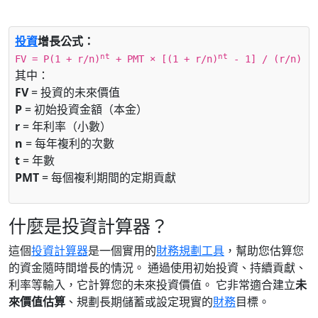
投資
增長公式：
nt
nt
FV = P(1 + r/n)
+ PMT × [(1 + r/n)
- 1] / (r/n)
其中：
FV
= 投資的未來價值
P
= 初始投資金額（本金）
r
= 年利率（小數）
n
= 每年複利的次數
t
= 年數
PMT
= 每個複利期間的定期貢獻
什麼是投資計算器？
這個
投資計算器
是一個實用的
財務規劃工具
，幫助您估算您
的資金隨時間增長的情況。 通過使用初始投資、持續貢獻、
利率等輸入，它計算您的未來投資價值。 它非常適合建立
未
來價值估算
、規劃長期儲蓄或設定現實的
財務
目標。