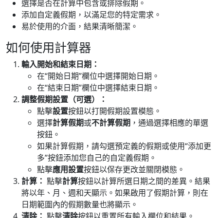
選擇是否在計算中包含或排除假期。
添加自定義假期，以滿足您的特定需求。
易於使用的介面，結果清晰簡潔。
如何使用計算器
輸入開始和結束日期：
在“開始日期”欄位中選擇開始日期。
在“結束日期”欄位中選擇結束日期。
調整假期設置（可選）：
點擊
設置
按鈕以打開假期設置模態。
選擇
計算假期
或
不計算假期
，通過選擇相應的單選
按鈕。
如果計算假期，請勾選預定義的假期或使用“添加更
多”按鈕添加您自己的自定義假期。
點擊
應用設置
按鈕以保存更改並關閉模態。
計算：
點擊
計算
按鈕以計算所選日期之間的差異。結果
將以年、月、週和天顯示。如果啟用了假期計算，則在
日期範圍內的假期數量也將顯示。
清除：
點擊
清除
按鈕以重置所有輸入欄位和結果。