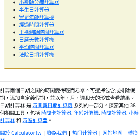
小數轉分鐘計算器
半生日計算器
實足年齡計算機
經過時間計算器
十進制轉時間計算器
日曆天數計算機
平均時間計算器
法院日期計算機
計算兩個日期之間的時間變得輕而易舉。可選擇包含或排除假
期，添加自定義假期，並以年、月、週和天的形式查看結果。
日期計算器 是
時間與日期計算機
系列的一部分。探索其他 38
個相關工具，包括
時間卡計算器
,
年齡計算機
,
時間計算器
,
小時
計算器
和
時區計算器
。
關於 Calculator.tw
|
聯絡我們
|
热门计算器
|
网站地图
|
轉換