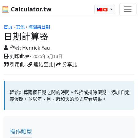
🧮 Calculator.tw
🇹🇼🇭🇰
計算機
首页
›
其他
›
時間與日期
日期計算器
作者:
Henrick Yau
列印此頁
- 2025年5月13日
引用此
|
連結至此
|
分享此
輕鬆計算兩個日期之間的時間。包括或排除假期，添加自定
義假期，並以年、月、週和天的形式查看結果。
操作類型