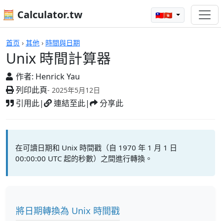
🧮 Calculator.tw
🇹🇼🇭🇰
計算機
首页
›
其他
›
時間與日期
Unix 時間計算器
作者:
Henrick Yau
列印此頁
- 2025年5月12日
引用此
|
連結至此
|
分享此
在可讀日期和 Unix 時間戳（自 1970 年 1 月 1 日
00:00:00 UTC 起的秒數）之間進行轉換。
將日期轉換為 Unix 時間戳