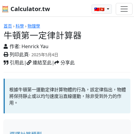
🧮 Calculator.tw
🇹🇼🇭🇰
牛頓第一定律計算器
首页
›
科學
›
物理學
牛頓第一定律計算器
作者:
Henrick Yau
列印此頁
- 2025年5月4日
引用此
|
連結至此
|
分享此
根據牛頓第一運動定律計算物體的行為，該定律指出，物體
將保持靜止或以均勻速度沿直線運動，除非受到外力的作
用。