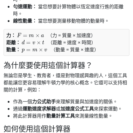
勻速運動：
當您想要計算物體以恆定速度行進的距離
時。
線性動量：
當您想要測量移動物體的動量時。
F
=
m
×
a
力：
（力 = 質量 × 加速度）
d
=
v
×
t
距離：
（距離 = 速度 × 時間）
p
=
m
×
v
動量：
（動量 = 質量 × 速度）
為什麼要使用這個計算器？
無論您是學生、教育者，還是對物理感興趣的人，這個工具
都能讓您更容易理解牛頓力學的核心概念。它還可以支持相
關的計算，例如：
作為一個
力公式助手
來理解質量與加速度的關係。
通過
運動速度求解器
或
加速度公式工具
來探索運動。
將此計算器用作
動量計算工具
來測量線性動量。
如何使用這個計算器