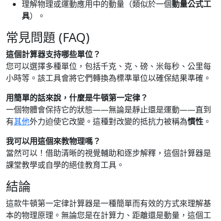
理解物理或運動應用中的動量（類似於一個
動量公式工
具
）。
常見問題 (FAQ)
這個計算器支持哪些單位？
您可以選擇多種單位，包括千克、克、磅、米每秒、公里每
小時等。該工具會將它們轉換為標準單位以確保結果準確。
用簡單的話來說，什麼是牛頓第一定律？
一個物體會保持它的狀態——無論是靜止還是運動——直到
有
其他
外力迫使它改變。這種對改變的抵抗力被稱為
慣性
。
我可以用這個來教物理嗎？
當然可以！借助清晰的視覺輔助和逐步解釋，這個計算器是
課堂教學或自學的絕佳教育工具。
結論
這款牛頓第一定律計算器是一種簡單而有效的方式來理解基
本的物理原理。無論您是在計算力、距離還是動量，這個工