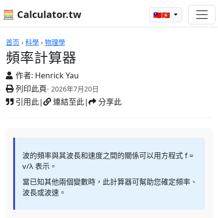
🧮 Calculator.tw
🇹🇼🇭🇰
頻率計算器
首页
›
科學
›
物理學
頻率計算器
作者:
Henrick Yau
列印此頁
- 2026年7月20日
引用此
|
連結至此
|
分享此
波的頻率與其波長和速度之間的關係可以用方程式 f =
v/λ 表示。
當已知其他兩個變數時，此計算器可幫助您確定頻率、
波長或波速。