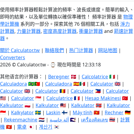
使用頻率計算器輕鬆計算波的頻率、波長或速度。簡單的輸入、
即時的結果，以及單位轉換以確保準確性！ 頻率計算器 是
物理
學計算機
系列的一部分。探索其他 76 個相關工具，包括
淨力
計算器
,
力量計算器
,
密度高度計算器
,
衝量計算器
and
箭速計算
器
。
關於 Calculator.tw
|
聯絡我們
|
热门计算器
|
网站地图
|
Converters
2026 © Calculator.tw - ⌚
現在時間是 12:33:19
其他语言的计算器： |
Beregner
🇩🇰 |
Calcolatrice
🇮🇹 |
Calculadora
🇧🇷🇵🇹 |
Calculadora
🇪🇸🇲🇽 |
Calculator
🇬🇧 |
Calculator
🇬🇧 |
Calculator
🇷🇴 |
Calculator
🇵🇭 |
Calculator
🇺🇸 |
Calculator
🇸🇬 |
Calculatrice
🇫🇷 |
Hesap Makinesi
🇹🇷 |
Kalkulator
🇵🇱 |
Kalkulator
🇲🇾 |
Kalkulator
🇳🇴 |
Kalkulator
🇮🇩 |
Kalkylator
🇸🇪 |
Laskin
🇫🇮 |
Máy tính
🇻🇳 |
Rechner
🇩🇪
|
Rekenmachine
🇳🇱 |
آلة حاسبة
🇸🇦 |
เครื่องคิดเลข
🇹🇭 |
計算
機
🇭🇰 |
電卓
🇯🇵 |
계산기
🇰🇷