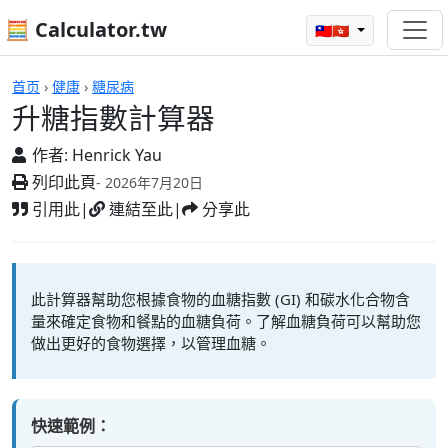
🧮 Calculator.tw
🇹🇼🇭🇰
計算機
首页
›
健康
›
糖尿病
升糖指數計算器
作者:
Henrick Yau
列印此頁
- 2026年7月20日
引用此
|
連結至此
|
分享此
此計算器幫助您根據食物的血糖指數 (GI) 和碳水化合物含
量來確定食物和餐點的血糖負荷。了解血糖負荷可以幫助您
做出更好的食物選擇，以管理血糖。
快速範例：