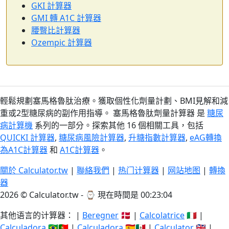
GKI 計算器
GMI 轉 A1C 計算器
腰臀比計算器
Ozempic 計算器
輕鬆規劃塞馬格魯肽治療。獲取個性化劑量計劃、BMI見解和減
重或2型糖尿病的副作用指導。 塞馬格魯肽劑量計算器 是
糖尿
病計算機
系列的一部分。探索其他 16 個相關工具，包括
QUICKI 計算器
,
糖尿病風險計算器
,
升糖指數計算器
,
eAG轉換
為A1C計算器
和
A1C計算器
。
關於 Calculator.tw
|
聯絡我們
|
热门计算器
|
网站地图
|
轉換
器
2026 © Calculator.tw - ⌚
現在時間是 00:23:04
其他语言的计算器： |
Beregner
🇩🇰 |
Calcolatrice
🇮🇹 |
Calculadora
🇧🇷🇵🇹 |
Calculadora
🇪🇸🇲🇽 |
Calculator
🇬🇧 |