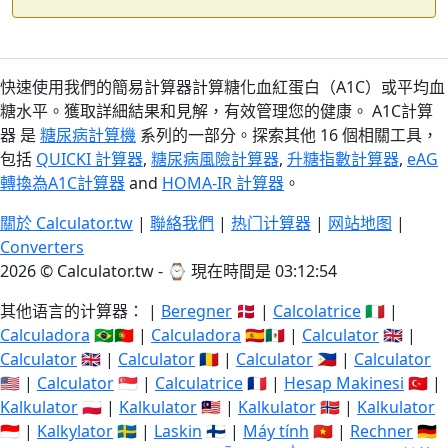
快速使用我們的簡易計算器計算糖化血紅蛋白（A1C）或平均血
糖水平。獲取詳細結果和見解，有效管理您的健康。 A1C計算
器 是
糖尿病計算機
系列的一部分。探索其他 16 個相關工具，
包括
QUICKI 計算器
,
糖尿病風險計算器
,
升糖指數計算器
,
eAG
轉換為A1C計算器
and
HOMA-IR 計算器
。
關於 Calculator.tw
|
聯絡我們
|
热门计算器
|
网站地图
|
Converters
2026 © Calculator.tw - ⌚
現在時間是 03:12:54
其他语言的计算器： |
Beregner
🇩🇰 |
Calcolatrice
🇮🇹 |
Calculadora
🇧🇷🇵🇹 |
Calculadora
🇪🇸🇲🇽 |
Calculator
🇬🇧 |
Calculator
🇬🇧 |
Calculator
🇷🇴 |
Calculator
🇵🇭 |
Calculator
🇺🇸 |
Calculator
🇸🇬 |
Calculatrice
🇫🇷 |
Hesap Makinesi
🇹🇷 |
Kalkulator
🇵🇱 |
Kalkulator
🇲🇾 |
Kalkulator
🇳🇴 |
Kalkulator
🇮🇩 |
Kalkylator
🇸🇪 |
Laskin
🇫🇮 |
Máy tính
🇻🇳 |
Rechner
🇩🇪