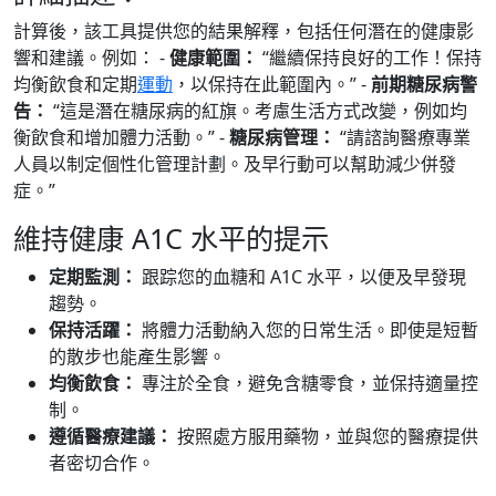
計算後，該工具提供您的結果解釋，包括任何潛在的健康影
響和建議。例如： -
健康範圍：
“繼續保持良好的工作！保持
均衡飲食和定期
運動
，以保持在此範圍內。” -
前期糖尿病警
告：
“這是潛在糖尿病的紅旗。考慮生活方式改變，例如均
衡飲食和增加體力活動。” -
糖尿病管理：
“請諮詢醫療專業
人員以制定個性化管理計劃。及早行動可以幫助減少併發
症。”
維持健康 A1C 水平的提示
定期監測：
跟踪您的血糖和 A1C 水平，以便及早發現
趨勢。
保持活躍：
將體力活動納入您的日常生活。即使是短暫
的散步也能產生影響。
均衡飲食：
專注於全食，避免含糖零食，並保持適量控
制。
遵循醫療建議：
按照處方服用藥物，並與您的醫療提供
者密切合作。