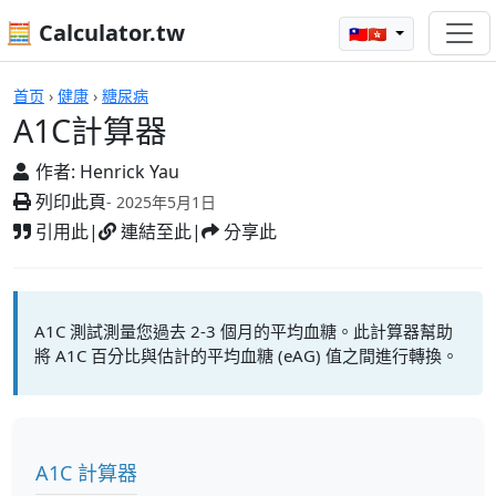
🧮 Calculator.tw
🇹🇼🇭🇰
A1C計算器
首页
›
健康
›
糖尿病
A1C計算器
作者:
Henrick Yau
列印此頁
- 2025年5月1日
引用此
|
連結至此
|
分享此
A1C 測試測量您過去 2-3 個月的平均血糖。此計算器幫助
將 A1C 百分比與估計的平均血糖 (eAG) 值之間進行轉換。
A1C 計算器