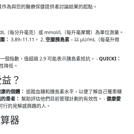
其作為與您的醫療保健提供者討論結果的起點。
g/dL（每分升毫克）或 mmol/L（每升毫摩爾）為單位測量。
範圍：
3.89–11.11。 2.
空腹胰島素
– 以 μU/mL（每毫升微
一個指數，值超過 2.9 可能表示胰島素抵抗。 -
QUICKI：
感性降低。
受益？
健康的個體：
追蹤血糖和胰島素水平，以便了解自己罹患糖
病的患者：
幫助評估他們目前管理計劃的有效性。 -
健康愛
可行的見解感興趣的人。
計算器