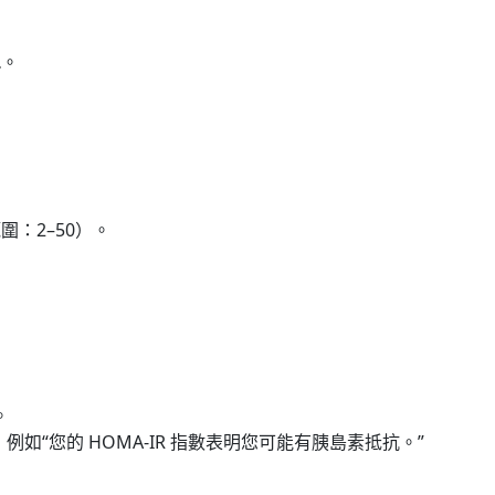
L
。
圍：2–50）。
。
如“您的 HOMA-IR 指數表明您可能有胰島素抵抗。”