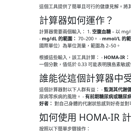
這個工具提供了簡單且可行的健康見解。將
計算器如何運作？
計算器需要兩個輸入： 1.
空腹血糖
– 以 m
-
mg/dL 的範圍：
70–200。 -
mmol/L 的
國際單位）為單位測量，範圍為 2–50。
根據這些輸入，該工具計算： -
HOMA-IR：
一個分數，值低於 0.33 可能表明胰島素敏
誰能從這個計算器中
這個計算器對以下人群有益： -
監測其代謝
尿病等疾病的風險。 -
有前期糖尿病或糖尿
好者：
對自己身體的代謝狀態感到好奇並對
如何使用 HOMA-IR 
按照以下簡單步驟操作：