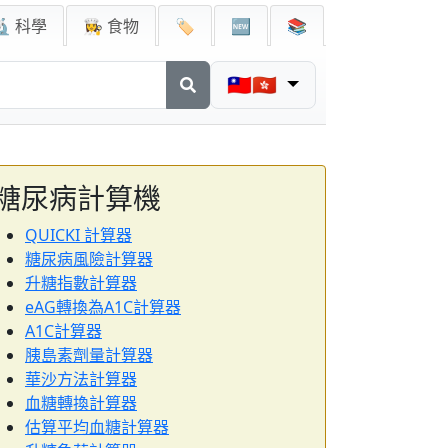
🔬 科學
👩‍🍳 食物
🏷️
🆕
📚
🇹🇼🇭🇰
糖尿病計算機
QUICKI 計算器
糖尿病風險計算器
升糖指數計算器
eAG轉換為A1C計算器
A1C計算器
胰島素劑量計算器
華沙方法計算器
血糖轉換計算器
估算平均血糖計算器