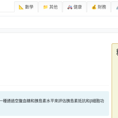
📐 數學
📁 其他
🚑 健康
💰 財務
）是一種通過空腹血糖和胰島素水平來評估胰島素抵抗和β細胞功