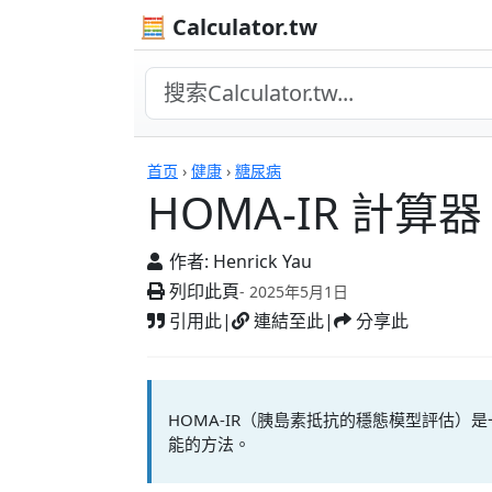
🧮 Calculator.tw
計算機
首页
›
健康
›
糖尿病
HOMA-IR 計算器
作者:
Henrick Yau
列印此頁
- 2025年5月1日
引用此
|
連結至此
|
分享此
HOMA-IR（胰島素抵抗的穩態模型評估
能的方法。