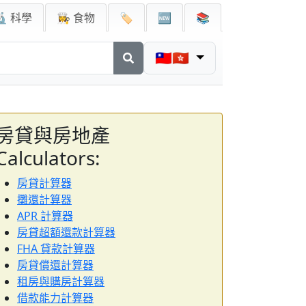
🔬 科學
👩‍🍳 食物
🏷️
🆕
📚
🇹🇼🇭🇰
房貸與房地產
Calculators:
房貸計算器
攤還計算器
APR 計算器
房貸超額還款計算器
FHA 貸款計算器
房貸償還計算器
租房與購房計算器
借款能力計算器