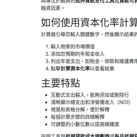
與專注於融資的
抵押貸款支付工具
或
貸款可
融資因素。
如何使用資本化率計
計算器引導您輸入關鍵數字，然後顯示結果
輸入物業的市場價值
添加您預期的年租金收入
列出年度支出，如稅金、保險和維護費
點擊
計算資本化率
以查看結果
主要特點
互動式支出輸入，能夠添加或刪除行
清晰顯示總支出和淨營運收入（NOI）
視覺和表格分解，便於解釋
每個計算步驟的詳細解釋
可調整的小數位數以提高精確度
這個工具與
抵押貸款成本規劃器
或
每月抵押