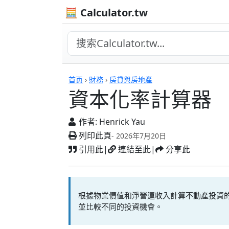
🧮 Calculator.tw
資本化率計算器
首页
›
財務
›
房貸與房地產
資本化率計算器
作者:
Henrick Yau
列印此頁
- 2026年7月20日
引用此
|
連結至此
|
分享此
根據物業價值和淨營運收入計算不動產投資
並比較不同的投資機會。