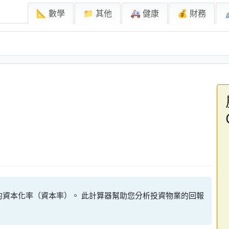
📐 數學
📁 其他
🚑 健康
💰 財務
的資本化率（資本率）。 此計算器幫助您分析投資物業的回報