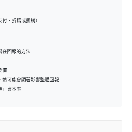
支付、折舊或攤銷）
潛在回報的方法
貶值
，這可能會顯著影響整體回報
準」資本率