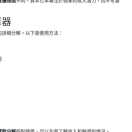
負擔指南
不同，資本化率專注於物業的收入潛力，而不考慮
算器
的詳細分解。以下是使用方法：
用
貸款分解
搭配使用，可以全面了解收入和融資的情況。