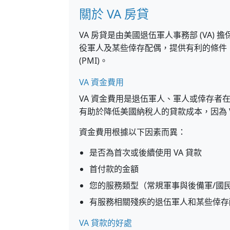
關於 VA 房貸
VA 房貸是由美國退伍軍人事務部 (VA
役軍人及某些倖存配偶，提供有利的條件
(PMI)。
VA 資金費用
VA 資金費用是退伍軍人、軍人或倖存者在 
有助於降低美國納稅人的貸款成本，因為 
資金費用根據以下因素而異：
是否為首次或後續使用 VA 貸款
首付款的金額
您的服務類型（常規軍事與後備軍/國
有服務相關殘疾的退伍軍人和某些倖存
VA 貸款的好處