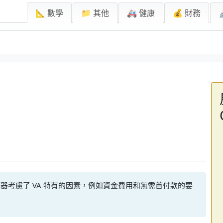
📐 數學
📁 其他
🚑 健康
💰 財務
算器考慮了 VA 特有的因素，例如資金費用和無需首付款的要