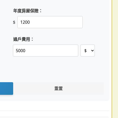
年度房屋保險：
$
過戶費用：
重置