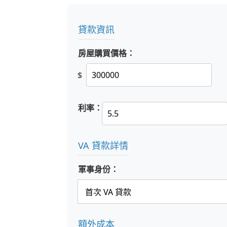
貸款資訊
房屋購買價格：
$
利率：
VA 貸款詳情
軍事身份：
額外成本