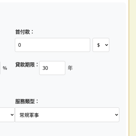
首付款：
貸款期限：
%
年
服務類型：