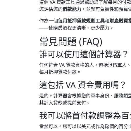
這個 VA 貸款工具通過幫助您了解每月的
您評估您的
借款能力
，並就可負擔性和預算
作為一個
每月抵押貸款規劃工具
和
財產融資
——使購房過程更清晰、更少壓力。
常見問題 (FAQ)
誰可以使用這個計算器？
任何符合 VA 貸款資格的人，包括退伍軍
每月抵押貸款付款。
這包括 VA 資金費用嗎？
是的。計算器會根據您的軍事身份、服務類型
其計入貸款或提前支付。
我可以將首付款調整為百
當然可以。您可以以美元或作為房價的百分