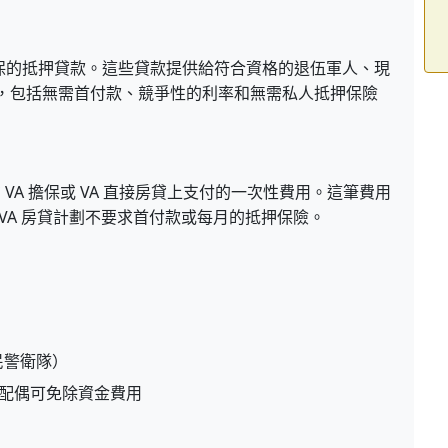
) 擔保的抵押貸款。這些貸款提供給符合資格的退伍軍人、現
，包括無需首付款、競爭性的利率和無需私人抵押保險
VA 擔保或 VA 直接房貸上支付的一次性費用。這筆費用
VA 房貸計劃不要求首付款或每月的抵押保險。
民警衛隊）
配偶可免除資金費用