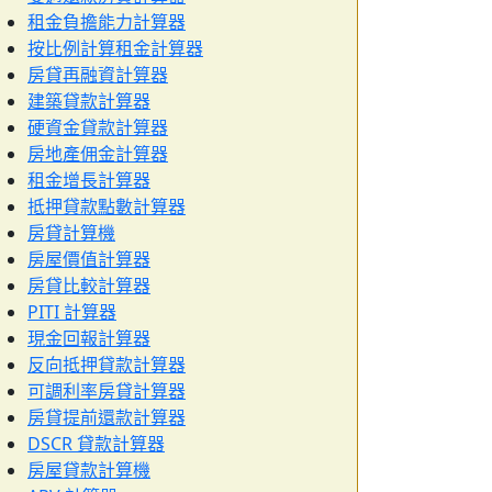
租金負擔能力計算器
按比例計算租金計算器
房貸再融資計算器
建築貸款計算器
硬資金貸款計算器
房地產佣金計算器
租金增長計算器
抵押貸款點數計算器
房貸計算機
房屋價值計算器
房貸比較計算器
PITI 計算器
現金回報計算器
反向抵押貸款計算器
可調利率房貸計算器
房貸提前還款計算器
DSCR 貸款計算器
房屋貸款計算機